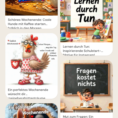
Schönes Wochenende: Coole
Hunde mit Kaffee starten
fröhlich in den Morgen
Lernen durch Tun:
Inspirierende Schulstart-
Motive für Instagram!
Ein perfektes Wochenende
wünscht dir
meineberghüttenträume
Mut zum Fragen: Ein