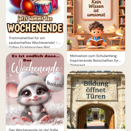
Trommelwirbel für ein
zauberhaftes Wochenende! ✨
Süßes Eichhörnchen Bild
Motivation zum Schulanfang:
Inspirierende Botschaften für
Pinterest
Das Wochenende ist da! Süße