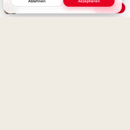
Ablehnen
Akzeptieren
Ein perfektes Wochenende! Genieße die Zeit
Download
Wochenende ist da! Süße
Schildkröten wünschen Dir ein
fröhliches Fest.
Forschergeist wecken:
Inspirierende Schulstart-Bilder
für Facebook