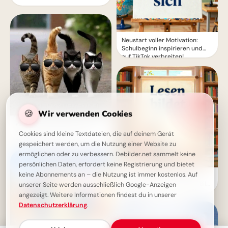
Neustart voller Motivation:
Schulbeginn inspirieren und
auf TikTok verbreiten!
🍪
Wir verwenden Cookies
Wochenende beginnt: Coole
Katzen mit Sonnenbrillen
Cookies sind kleine Textdateien, die auf deinem Gerät
grüßen dich!
gespeichert werden, um die Nutzung einer Website zu
ermöglichen oder zu verbessern. Debilder.net sammelt keine
persönlichen Daten, erfordert keine Registrierung und bietet
keine Abonnements an – die Nutzung ist immer kostenlos. Auf
Wissbegierig in die Zukunft
starten: Dein 'Lesen bildet' Bild
unserer Seite werden ausschließlich Google-Anzeigen
für Snapchat
angezeigt. Weitere Informationen findest du in unserer
Datenschutzerklärung
.