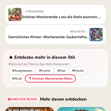
← VORHERIGES
Schönes Wochenende: Lass die Seele baumeln, Hand in Hand mit der Liebe.
NÄCHSTES →
Gemütliches Winter-Wochenende: Zauberhafte Pinguin-Grüße teilen
🔥 Entdecke mehr in diesem Stil
Klicke auf ein Thema, das dich interessiert
#Ausgelassen
#Comic
#Esel
#freude
#Gruß
📁 Schönes Wochenende Bilder
Mehr davon entdecken
ÄHNLICHE BILDER