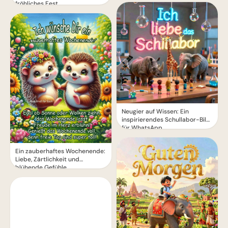
fröhliches Fest.
Neugier auf Wissen: Ein
inspirierendes Schullabor-Bild
für WhatsApp
Ein zauberhaftes Wochenende:
Liebe, Zärtlichkeit und
blühende Gefühle