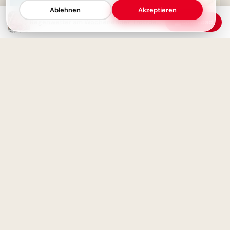
Ablehnen
Akzeptieren
Regenwetter am Wochenende? Trotzdem gute Laune! Schönes Wochenende Bilder
Download
Guten Morgen! Ein
wundervolles sonniges
Wochenende für dich!
Schulstart mit einem
Schmunzeln: Deine Facebook-
Grüße zum ABC-Abenteuer!
Ein gemütliches Wochenende
wünschen wir dir - Guten
Morgen
Entdecke die Welt der Bücher:
Inspirierende Schulstart-
Motive für Facebook