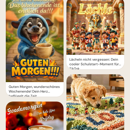
Lächeln nicht vergessen: Dein
cooler Schulstart-Moment für
TikTok
Guten Morgen, wunderschönes
Wochenende! Dein Herz
beflügelt die Zeit