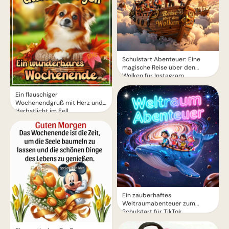
Schulstart Abenteuer: Eine
magische Reise über den
Wolken für Instagram
Ein flauschiger
Wochenendgruß mit Herz und
Herbstlicht im Fell
Ein zauberhaftes
Weltraumabenteuer zum
Schulstart für TikTok