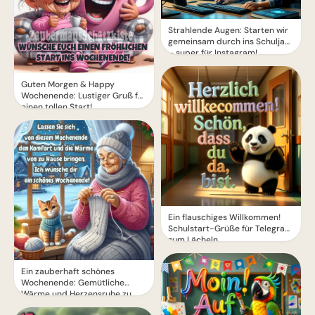
Strahlende Augen: Starten wir
gemeinsam durch ins Schuljahr
– super für Instagram!
Guten Morgen & Happy
Wochenende: Lustiger Gruß für
einen tollen Start!
Ein flauschiges Willkommen!
Schulstart-Grüße für Telegram
zum Lächeln
Ein zauberhaft schönes
Wochenende: Gemütliche
Wärme und Herzensruhe zu
Hause erleben.