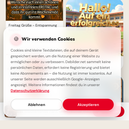
Freitag Grüße - Entspannung
beginnt
🍪
Wir verwenden Cookies
Cookies sind kleine Textdateien, die auf deinem Gerät
gespeichert werden, um die Nutzung einer Website zu
Ein strahlender Schulstart:
ermöglichen oder zu verbessern. Debilder.net sammelt keine
Aufbruch ins Lernen für
persönlichen Daten, erfordert keine Registrierung und bietet
Snapchat-Stories!
keine Abonnements an – die Nutzung ist immer kostenlos. Auf
unserer Seite werden ausschließlich Google-Anzeigen
angezeigt. Weitere Informationen findest du in unserer
Datenschutzerklärung
.
Entspanntes Wochenende:
Ablehnen
Akzeptieren
Dein Herzensgruß für kleine
Glücksmomente!
Das Wochenende naht: Drei Freunde machen sich bereit
Download