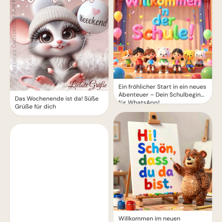
Ein fröhlicher Start in ein neues
Abenteuer – Dein Schulbeginn
Das Wochenende ist da! Süße
für WhatsApp!
Grüße für dich
Willkommen im neuen