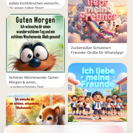
süßes Eichhörnchen wünscht
dir einen tollen Start.
Zuckersüßer Schulstart:
Freunde-Grüße für WhatsApp!
Schönes Wochenende: Guten
Morgen & einen
wunderschönen Tag!
Schulfreunde für immer: Ein
Lächeln für Instagram & den