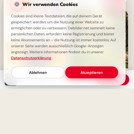
🍪
Neustart!
Wir verwenden Cookies
Cookies sind kleine Textdateien, die auf deinem Gerät
gespeichert werden, um die Nutzung einer Website zu
Romantisches Schönes
ermöglichen oder zu verbessern. Debilder.net sammelt keine
Wochenende: Dein Herz
erwacht sanft im Herbstglanz
persönlichen Daten, erfordert keine Registrierung und bietet
keine Abonnements an – die Nutzung ist immer kostenlos. Auf
unserer Seite werden ausschließlich Google-Anzeigen
angezeigt. Weitere Informationen findest du in unserer
Datenschutzerklärung
.
Ablehnen
Akzeptieren
Ein liebevoller Schulstart:
Familie als starker Anker für
Wochenendglück pur: Dein perfekter Start in eine herbstliche Auszeit!
Download
Facebook
Freitag Grüße - Entspannung
beginnt