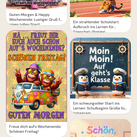
Guten Morgen & Happy
Wochenende: Lustiger Gruß für
Ein strahlender Schulstart:
einen tollen Start!
Aufbruch ins Lernen für
Snapchat-Stories!
Ein schwungvoller Start ins
Lernen: Schulbeginn Grüße für
Instagram
Freue dich auf's Wochenende:
Schönen Freitag!