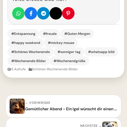
#Entspannung
#freude
#Guten Morgen
#happy weekend
#mickey mouse
#Schönes Wochenende
#sonniger tag
#whatsapp bild
#Wochenende Bilder
#Wochenendgrüße
5 Aufrufe
·
Schönes Wochenende Bilder
← VORHERIGES
Gemütlicher Abend - Ein Igel wünscht dir einen schönen Abend
NÄCHSTES →