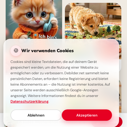
🍪
Wir verwenden Cookies
Cookies sind kleine Textdateien, die auf deinem Gerät
Ein süßer Entdecker auf
gespeichert werden, um die Nutzung einer Website zu
Lernreise: Dein liebevoller
Schulstart Gruß für WhatsApp
ermöglichen oder zu verbessern. Debilder.net sammelt keine
persönlichen Daten, erfordert keine Registrierung und bietet
Süßes Wochenende - Ein tolles
Wochenende!
keine Abonnements an – die Nutzung ist immer kostenlos. Auf
unserer Seite werden ausschließlich Google-Anzeigen
angezeigt. Weitere Informationen findest du in unserer
Datenschutzerklärung
.
Ablehnen
Akzeptieren
Ein süßes Wochenende mit Katzen und Freunden
Download