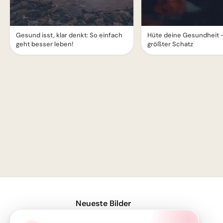
Gesund isst, klar denkt: So einfach
Hüte deine Gesundheit -
geht besser leben!
größter Schatz
1
Neueste Bilder