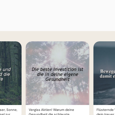
sser, Sonne,
Vergiss Aktien! Warum deine
Flüsternde 
sel zur
Gesundheit die schlauste
dein treuer 