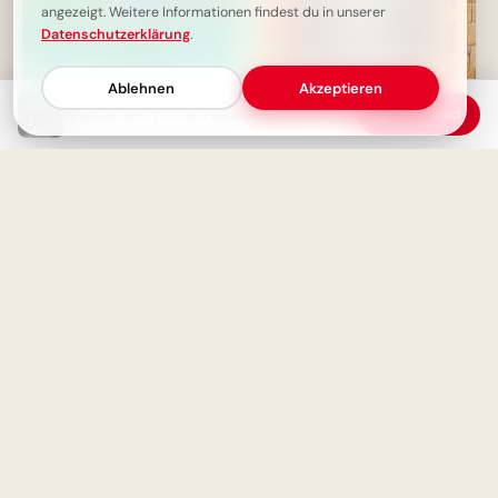
angezeigt. Weitere Informationen findest du in unserer
Datenschutzerklärung
.
Ablehnen
Akzeptieren
Nachdenken mit den Jahren
Download
Das Abenteuer beginnt, wo die
Straße endet - Inspirierende
Wissen wächst mit Neugier:
Weisheit
Schulstart-Impulse, perfekt für
Threads
Das wahre Glück liegt auf der
Reise
Motivierende Worte zum