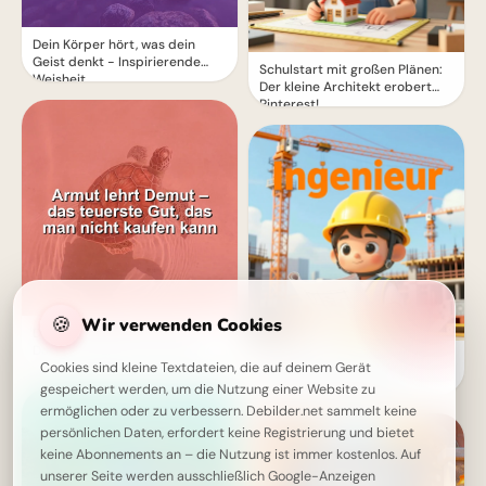
Dein Körper hört, was dein
Geist denkt - Inspirierende
Schulstart mit großen Plänen:
Weisheit
Der kleine Architekt erobert
Pinterest!
🍪
Wir verwenden Cookies
Demut lernen durch Armut:
Das unbezahlbare Geschenk
Träume bauen: Dein kleiner
Cookies sind kleine Textdateien, die auf deinem Gerät
Ingenieur startet durch –
gespeichert werden, um die Nutzung einer Website zu
perfekt für WhatsApp!
ermöglichen oder zu verbessern. Debilder.net sammelt keine
persönlichen Daten, erfordert keine Registrierung und bietet
keine Abonnements an – die Nutzung ist immer kostenlos. Auf
unserer Seite werden ausschließlich Google-Anzeigen