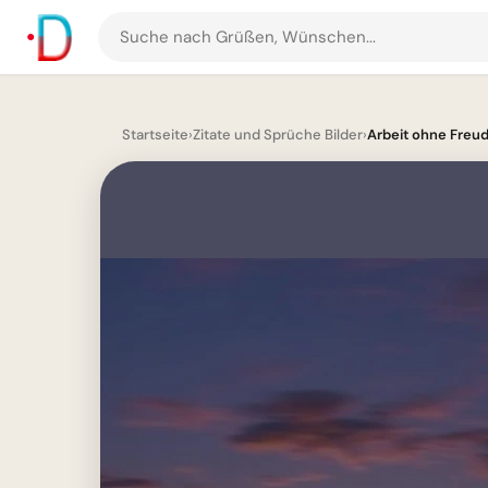
Suche
nach
Grüßen
und
Startseite
›
Zitate und Sprüche Bilder
›
Arbeit ohne Freude 
Bildern