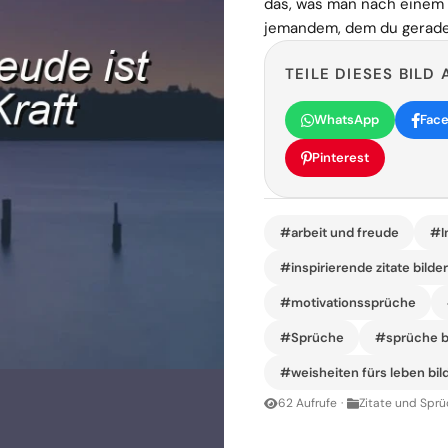
das, was man nach einem 
jemandem, dem du gerade
TEILE DIESES BILD 
WhatsApp
Fac
Pinterest
#arbeit und freude
#I
#inspirierende zitate bilde
#motivationssprüche
#Sprüche
#sprüche b
#weisheiten fürs leben bil
62 Aufrufe
·
Zitate und Sprü