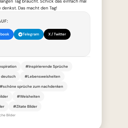
langen Tag braucht. Schick das einfach mal
 denkst. Das macht den Tag!
AUF:
ebook
Telegram
X / Twitter
nspiration
#Inspirierende Sprüche
r deutsch
#Lebensweisheiten
#schöne sprüche zum nachdenken
ilder
#Weisheiten
der
#Zitate Bilder
che Bilder