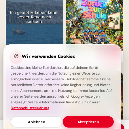
Ein Leben ohne Reue: Die
Weisheit eines gelebten
🍪
Wir verwenden Cookies
Ein witziger Start ins
Moments
Schulleben: Lustige
Abenteuerbilder für Instagram
Cookies sind kleine Textdateien, die auf deinem Gerät
gespeichert werden, um die Nutzung einer Website zu
ermöglichen oder zu verbessern. Debilder.net sammelt keine
persönlichen Daten, erfordert keine Registrierung und bietet
keine Abonnements an – die Nutzung ist immer kostenlos. Auf
unserer Seite werden ausschließlich Google-Anzeigen
angezeigt. Weitere Informationen findest du in unserer
Datenschutzerklärung
.
Ablehnen
Akzeptieren
Das Leben spiegelt uns wider -
Hoffnung als Medizin: Die stärkste Kraft für die Seele
Download