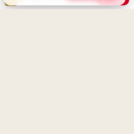
Was gibst du ihm?
Bildung beginnt jetzt:
Spannende Schulerlebnisse für
Snapchat!
Ein erfülltes Leben braucht
keine Perfektion, nur
Aufrichtigkeit - Weisheit
Magische Schulanfänge:
Inspirationen für neue
Horizonte auf Pinterest