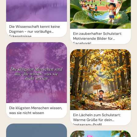
Die Wissenschaft kennt keine
Dogmen - nur vorläufige
Ein zauberhafter Schulstart:
Erkenntnisse
Motivierende Bilder für
Facebook!
Die klügsten Menschen wissen,
was sie nicht wissen
Ein Lächeln zum Schulstart:
Warme Grüße für dein
Instagram-Profil