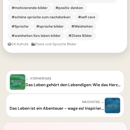
#motivierende bilder
#positiv denken
#schöne sprüche zum nachdenken
#self care
#Sprüche
#sprüche bilder
#Weisheiten
#weisheiten fürs leben bilder
#Zitate Bilder
24 Aufrufe
·
Zitate und Sprüche Bilder
← VORHERIGES
Das Leben gehört den Lebendigen: Wie das Herz den sanften Wandel umarmt
NÄCHSTES →
Das Leben ist ein Abenteuer - wage es! Inspirierende Worte