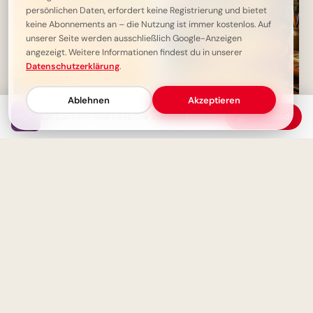
persönlichen Daten, erfordert keine Registrierung und bietet
keine Abonnements an – die Nutzung ist immer kostenlos. Auf
unserer Seite werden ausschließlich Google-Anzeigen
angezeigt. Weitere Informationen findest du in unserer
Datenschutzerklärung
.
Ablehnen
Akzeptieren
Ein erfülltes Leben braucht
Ein Lächeln, das heilt: Die stärkste Medizin
Download
keine Perfektion, nur
Geduld zahlt sich aus: Eine
Aufrichtigkeit - Weisheit
motivierende Schulweisheit für
dein Pinterest Board
Ein Leben ohne Reue: Die
Weisheit eines gelebten