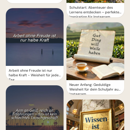
Schulstart: Abenteuer des
Lernens entdecken – perfekte
Inspiration für Instagram
Arbeit ohne Freude ist nur
halbe Kraft - Weisheit für jeden
Tag
Neuer Anfang: Geduldige
Weisheit für dein Schuljahr auf
Instagram.