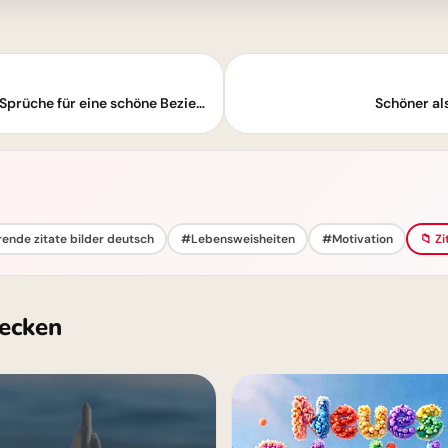
Ein Geschenk jeden Morgen - Zitate und Sprüche für eine schöne Beziehung
Schöner al
rende zitate bilder deutsch
#Lebensweisheiten
#Motivation
📁 Z
ecken