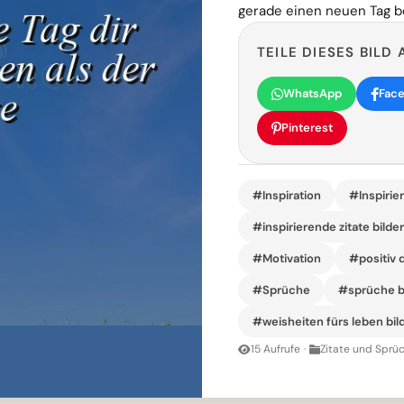
gerade einen neuen Tag b
TEILE DIESES BILD 
WhatsApp
Fac
Pinterest
#Inspiration
#Inspirie
#inspirierende zitate bilde
#Motivation
#positiv 
#Sprüche
#sprüche b
#weisheiten fürs leben bil
15 Aufrufe
·
Zitate und Sprüc