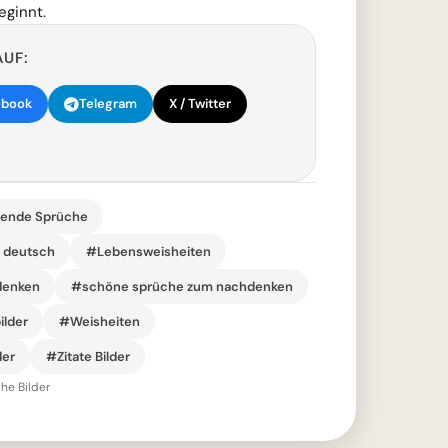
eginnt.
AUF:
ebook
Telegram
X / Twitter
rende Sprüche
r deutsch
#Lebensweisheiten
denken
#schöne sprüche zum nachdenken
ilder
#Weisheiten
der
#Zitate Bilder
he Bilder