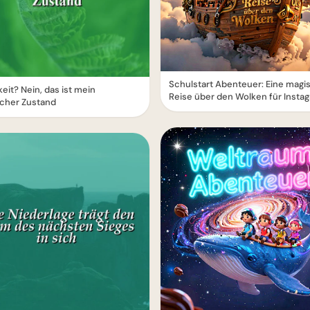
Schulstart Abenteuer: Eine magi
eit? Nein, das ist mein
Reise über den Wolken für Insta
icher Zustand