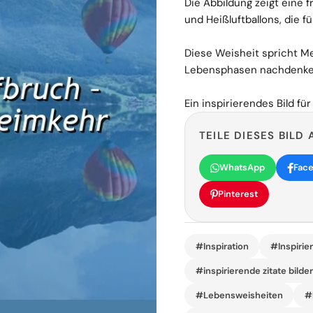
Die Abbildung zeigt eine 
und Heißluftballons, die f
Diese Weisheit spricht Me
Lebensphasen nachdenke
Ein inspirierendes Bild für
TEILE DIESES BILD 
WhatsApp
Fac
Pinterest
#Inspiration
#Inspirie
#inspirierende zitate bilde
#Lebensweisheiten
#