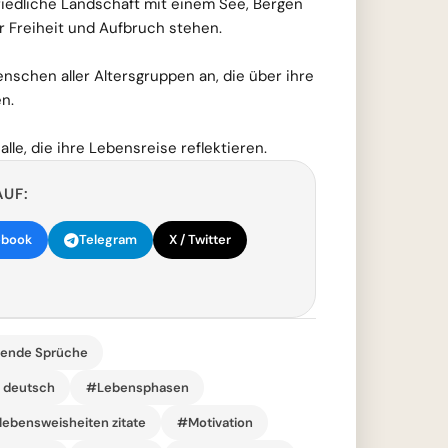
friedliche Landschaft mit einem See, Bergen
ür Freiheit und Aufbruch stehen.
nschen aller Altersgruppen an, die über ihre
n.
 alle, die ihre Lebensreise reflektieren.
AUF:
ebook
Telegram
X / Twitter
rende Sprüche
r deutsch
#Lebensphasen
lebensweisheiten zitate
#Motivation