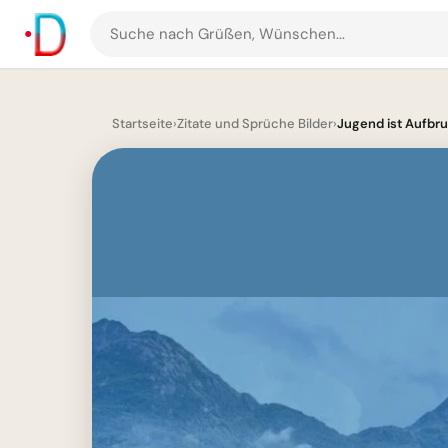
Suche
nach
Grüßen
und
Startseite
›
Zitate und Sprüche Bilder
›
Jugend ist Aufbruc
Bildern