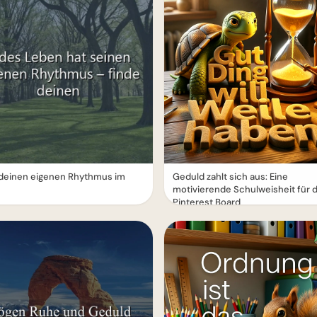
 deinen eigenen Rhythmus im
Geduld zahlt sich aus: Eine
motivierende Schulweisheit für 
Pinterest Board