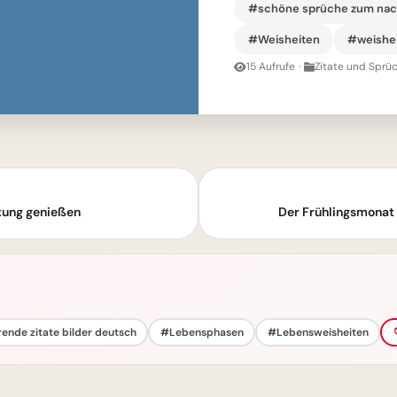
#schöne sprüche zum na
#Weisheiten
#weishei
15 Aufrufe
·
Zitate und Sprüc
rtung genießen
Der Frühlingsmonat 
rende zitate bilder deutsch
#Lebensphasen
#Lebensweisheiten