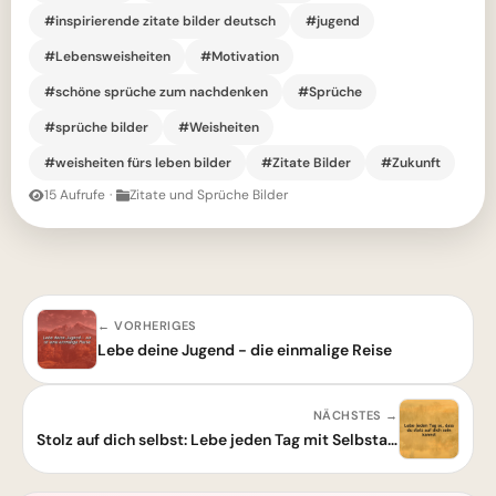
#inspirierende zitate bilder deutsch
#jugend
#Lebensweisheiten
#Motivation
#schöne sprüche zum nachdenken
#Sprüche
#sprüche bilder
#Weisheiten
#weisheiten fürs leben bilder
#Zitate Bilder
#Zukunft
15 Aufrufe
·
Zitate und Sprüche Bilder
← VORHERIGES
Lebe deine Jugend - die einmalige Reise
NÄCHSTES →
Stolz auf dich selbst: Lebe jeden Tag mit Selbstachtung