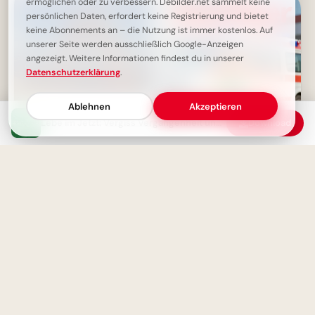
ermöglichen oder zu verbessern. Debilder.net sammelt keine
persönlichen Daten, erfordert keine Registrierung und bietet
keine Abonnements an – die Nutzung ist immer kostenlos. Auf
unserer Seite werden ausschließlich Google-Anzeigen
angezeigt. Weitere Informationen findest du in unserer
Datenschutzerklärung
.
Ablehnen
Akzeptieren
Lebe im Jetzt: Vergiss Vergangenheit und Zukunft
Download
Ruhe und Geduld - Die besten
Kleine Helden ganz groß:
Heilmittel für die Seele
Sanitäter-Motivation für
WhatsApp zum neuen
Schuljahr