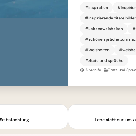
#Inspiration
#Inspirie
#inspirierende zitate bilde
#Lebensweisheiten
#
#schöne sprüche zum na
#Weisheiten
#weishei
#zitate und sprüche
15 Aufrufe
·
Zitate und Sprüc
t Selbstachtung
Lebe nicht nur, um z