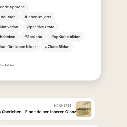
rende Sprüche
r deutsch
#leben im jetzt
Motivation
#positive zitate
chdenken
#Sprüche
#sprüche bilder
ten fürs leben bilder
#Zitate Bilder
he Bilder
NÄCHSTES →
u überleben - Finde deinen inneren Glanz