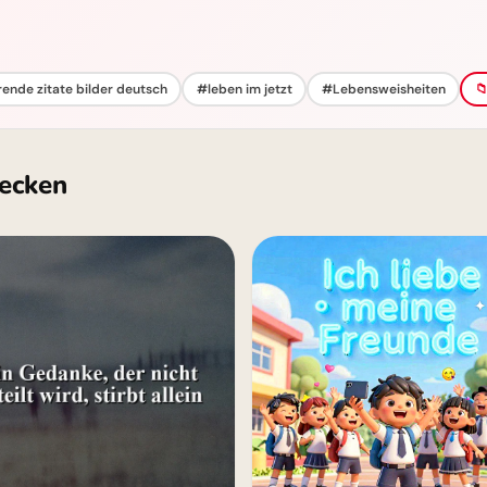
rende zitate bilder deutsch
#leben im jetzt
#Lebensweisheiten

ecken