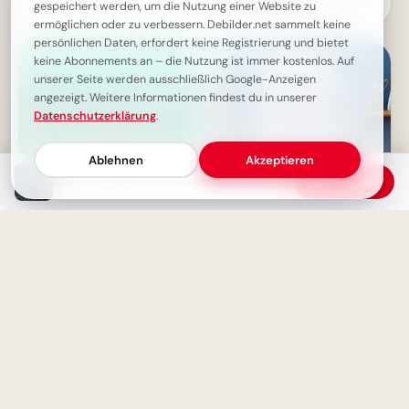
Schulen
gespeichert werden, um die Nutzung einer Website zu
motivierender Spruch für
Facebook zum Schulstart.
ermöglichen oder zu verbessern. Debilder.net sammelt keine
persönlichen Daten, erfordert keine Registrierung und bietet
keine Abonnements an – die Nutzung ist immer kostenlos. Auf
unserer Seite werden ausschließlich Google-Anzeigen
angezeigt. Weitere Informationen findest du in unserer
Datenschutzerklärung
.
Ablehnen
Akzeptieren
Das Leben in deinen Jahren zählt - nicht die Jahre selbst
Download
Jede Niederlage birgt den
Ohne Fleiß kein Preis: Starte
Samen des Erfolgs
deine Lernreise voller
Motivation für Instagram