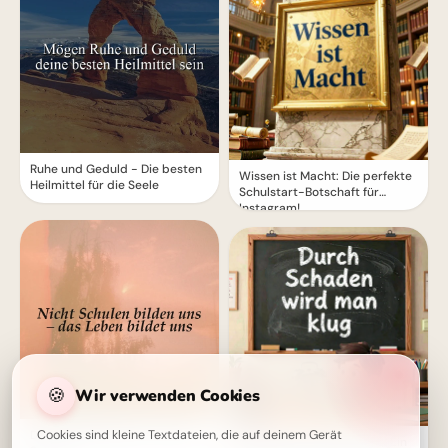
Ruhe und Geduld - Die besten
Wissen ist Macht: Die perfekte
Heilmittel für die Seele
Schulstart-Botschaft für
Instagram!
🍪
Wir verwenden Cookies
Das Leben bildet uns - Nicht
Cookies sind kleine Textdateien, die auf deinem Gerät
Weisheit durch Erfahrung: Ein