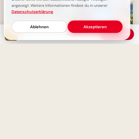
angezeigt. Weitere Informationen findest du in unserer
Datenschutzerklärung
.
Ablehnen
Akzeptieren
Nachdenken mit den Jahren
Download
Bildung als Inspiration
Schulstart Bilder für WhatsApp
- Die großen Freunde
Zeit ist das größte Luxusgut -
und es ist kostenlos!
Schulstart Abenteuer: Eine
magische Reise über den