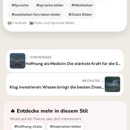
#Sprüche
#sprüche bilder
#Weisheiten
#weisheiten fürs leben bilder
#Zitate Bilder
0 Aufrufe
·
Zitate und Sprüche Bilder
← VORHERIGES
Hoffnung als Medizin: Die stärkste Kraft für die Seele
NÄCHSTES →
Klug investieren: Wissen bringt die besten Zinsen für deine Zukunft!
🔥 Entdecke mehr in diesem Stil
Klicke auf ein Thema, das dich interessiert
#hoffnung zitate
#inspiration bilder