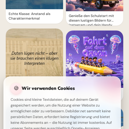
Echte Klasse: Anstand als
Genieße den Schulstart mit
Charaktermerkmal
diesen lustigen Bildern für
Instagram und dein Handy
🍪
Wir verwenden Cookies
Daten lügen nicht, aber
Leinen los für den
Interpretation ist alles
Wissensdurst! Lustige
Cookies sind kleine Textdateien, die auf deinem Gerät
Schulstart-Abenteuer für
gespeichert werden, um die Nutzung einer Website zu
Instagram.
ermöglichen oder zu verbessern. Debilder.net sammelt keine
persönlichen Daten, erfordert keine Registrierung und bietet
keine Abonnements an – die Nutzung ist immer kostenlos. Auf
unserer Seite werden ausschließlich Google-Anzeigen