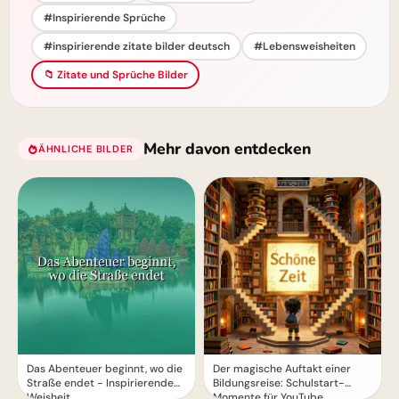
#Inspirierende Sprüche
#inspirierende zitate bilder deutsch
#Lebensweisheiten
📁 Zitate und Sprüche Bilder
Mehr davon entdecken
ÄHNLICHE BILDER
Das Abenteuer beginnt, wo die
Der magische Auftakt einer
Straße endet - Inspirierende
Bildungsreise: Schulstart-
Weisheit
Momente für YouTube