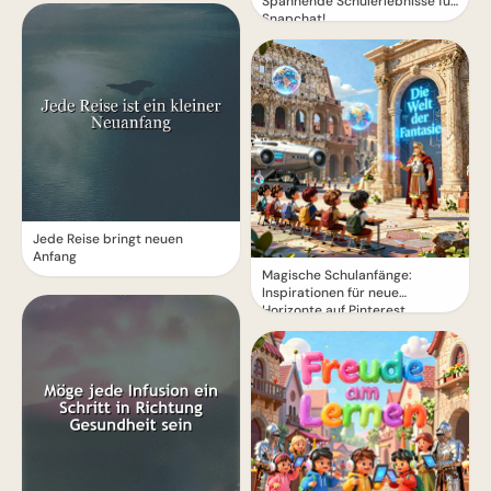
Spannende Schulerlebnisse für
Snapchat!
Jede Reise bringt neuen
Anfang
Magische Schulanfänge:
Inspirationen für neue
Horizonte auf Pinterest