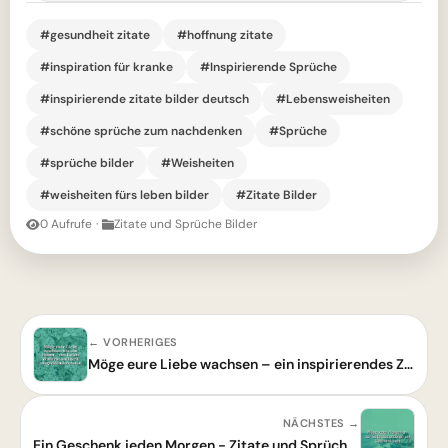
#gesundheit zitate
#hoffnung zitate
#inspiration für kranke
#Inspirierende Sprüche
#inspirierende zitate bilder deutsch
#Lebensweisheiten
#schöne sprüche zum nachdenken
#Sprüche
#sprüche bilder
#Weisheiten
#weisheiten fürs leben bilder
#Zitate Bilder
0 Aufrufe
·
Zitate und Sprüche Bilder
← VORHERIGES
Möge eure Liebe wachsen – ein inspirierendes Zitat über Beständigkeit
NÄCHSTES →
Ein Geschenk jeden Morgen - Zitate und Sprüche für eine schöne Beziehung