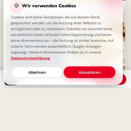
Jeden Tag eine gute Seite
🍪
Wir verwenden Cookies
Ein fröhliches Hallo zum
schreiben - Lebensweisheit
Schulstart: Entdecke
Lernfreude für Pinterest!
Cookies sind kleine Textdateien, die auf deinem Gerät
gespeichert werden, um die Nutzung einer Website zu
ermöglichen oder zu verbessern. Debilder.net sammelt keine
persönlichen Daten, erfordert keine Registrierung und bietet
keine Abonnements an – die Nutzung ist immer kostenlos. Auf
unserer Seite werden ausschließlich Google-Anzeigen
angezeigt. Weitere Informationen findest du in unserer
Datenschutzerklärung
.
Ablehnen
Akzeptieren
Bildung als Inspiration
Download
Leben Sie bewusst: Das Leben
Schulstart mit einem
ist zu kostbar, um es mit
Schmunzeln: Deine Facebook-
Gleichgültigkeit zu verbringen
Grüße zum ABC-Abenteuer!