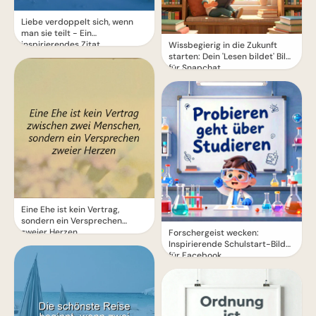
Liebe verdoppelt sich, wenn
man sie teilt - Ein
inspirierendes Zitat
Wissbegierig in die Zukunft
starten: Dein 'Lesen bildet' Bild
für Snapchat
Eine Ehe ist kein Vertrag,
sondern ein Versprechen
zweier Herzen
Forschergeist wecken:
Inspirierende Schulstart-Bilder
für Facebook