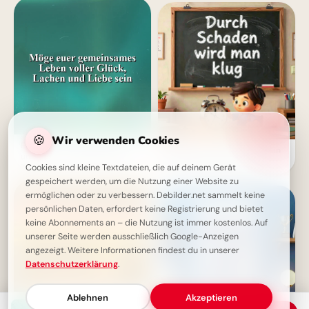
🍪
Wir verwenden Cookies
Ein Leben voller Glück, Lachen
Weisheit durch Erfahrung: Ein
und Liebe - Inspirierendes
motivierender Spruch für
Zitat
Cookies sind kleine Textdateien, die auf deinem Gerät
Facebook zum Schulstart.
gespeichert werden, um die Nutzung einer Website zu
ermöglichen oder zu verbessern. Debilder.net sammelt keine
persönlichen Daten, erfordert keine Registrierung und bietet
keine Abonnements an – die Nutzung ist immer kostenlos. Auf
unserer Seite werden ausschließlich Google-Anzeigen
angezeigt. Weitere Informationen findest du in unserer
Datenschutzerklärung
.
Ablehnen
Akzeptieren