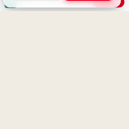
Herzklopfen im Stillstand: Wenn Liebe den Puls beschleunigt!
Download
Liebe macht blind – und öffnet
Ohne Fleiß kein Preis: Starte
die Augen: Tiefgründiger
deine Lernreise voller
Spruch über Gefühle.
Motivation für Instagram
Platz für eigene Wege
Motivations-Boost: 'Wer rastet,
der rostet' für deine
Facebook-Timeline!