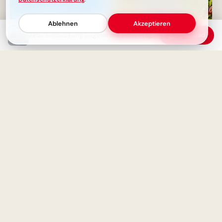
Ablehnen
Akzeptieren
Jede Entdeckung beginnt mit einer Frage: Dein Weg zu neuen Erkenntnissen
Download
Ohne Zweifel keine
Ein witziger Start ins
Wissenschaft: Die wahre Quelle
Schulleben: Lustige
des Erkenntnisdrangs
Abenteuerbilder für Instagram
Wissen ist Macht, doch wahre
Kraft liegt in Weisheit: Ein Zitat
Bildung beginnt jetzt:
zum Nachdenken
Spannende Schulerlebnisse für
Snapchat!