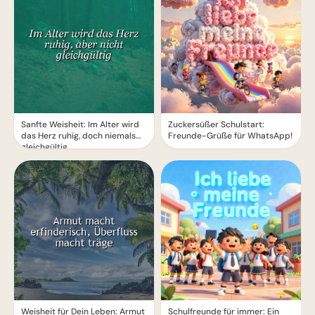
Sanfte Weisheit: Im Alter wird
Zuckersüßer Schulstart:
das Herz ruhig, doch niemals
Freunde-Grüße für WhatsApp!
gleichgültig
Weisheit für Dein Leben: Armut
Schulfreunde für immer: Ein