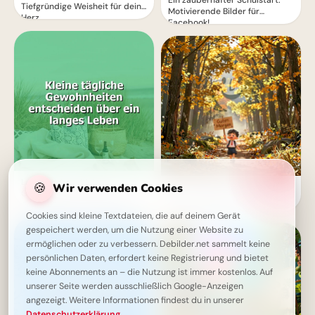
Ein zauberhafter Schulstart:
Tiefgründige Weisheit für dein
Motivierende Bilder für
Herz
Facebook!
Langes Leben: Kleine
🍪
Wir verwenden Cookies
Ein Lächeln zum Schulstart:
Gewohnheiten, große Wirkung
Warme Grüße für dein
– Inspiration für den Alltag
Instagram-Profil
Cookies sind kleine Textdateien, die auf deinem Gerät
gespeichert werden, um die Nutzung einer Website zu
ermöglichen oder zu verbessern. Debilder.net sammelt keine
persönlichen Daten, erfordert keine Registrierung und bietet
keine Abonnements an – die Nutzung ist immer kostenlos. Auf
unserer Seite werden ausschließlich Google-Anzeigen
angezeigt. Weitere Informationen findest du in unserer
Datenschutzerklärung
.