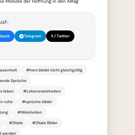
se Melodie der Hoffnung in den Alltag
AUF:
ebook
Telegram
X / Twitter
ssenheit
#herz bleibt nicht gleichgültig
rende Sprüche
rs leben
#Lebensweisheiten
hr ruhe
#sprüche bilder
tung
#Weisheiten
#Zitate
#Zitate Bilder
t werden