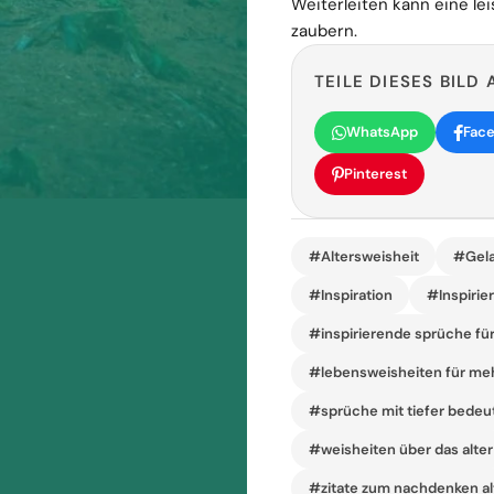
Weiterleiten kann eine lei
zaubern.
TEILE DIESES BILD 
WhatsApp
Fac
Pinterest
#Altersweisheit
#Gela
#Inspiration
#Inspirie
#inspirierende sprüche fü
#lebensweisheiten für me
#sprüche mit tiefer bedeu
#weisheiten über das alter
#zitate zum nachdenken al