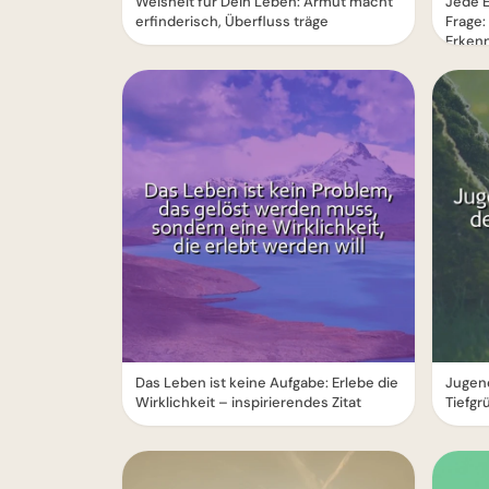
Weisheit für Dein Leben: Armut macht
Jede E
erfinderisch, Überfluss träge
Frage:
Erken
Das Leben ist keine Aufgabe: Erlebe die
Jugend
Wirklichkeit – inspirierendes Zitat
Tiefgr