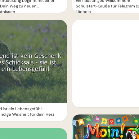
ntdeckung beginnt mit einer
Ein flauschiges Willkommen!
 Dein Weg zu neuen
Schulstart-Grüße für Telegram 
ntnissen
Lächeln
 ist ein Lebensgefühl:
ündige Weisheit für dein Herz