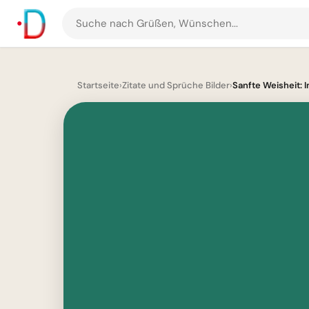
Suche
nach
Grüßen
und
Startseite
›
Zitate und Sprüche Bilder
›
Sanfte Weisheit: Im
Bildern