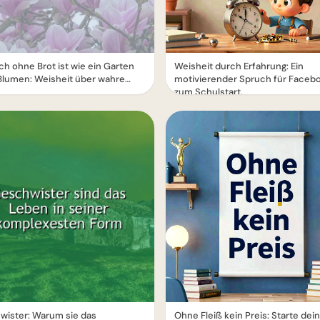
sch ohne Brot ist wie ein Garten
Weisheit durch Erfahrung: Ein
Blumen: Weisheit über wahre
motivierender Spruch für Faceb
zum Schulstart.
wister: Warum sie das
Ohne Fleiß kein Preis: Starte dei