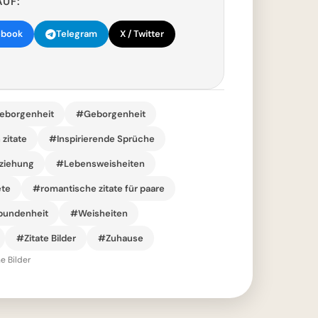
AUF:
ebook
Telegram
X / Twitter
eborgenheit
#Geborgenheit
zitate
#Inspirierende Sprüche
eziehung
#Lebensweisheiten
ete
#romantische zitate für paare
bundenheit
#Weisheiten
#Zitate Bilder
#Zuhause
e Bilder