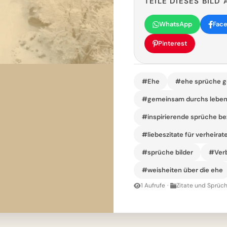
TEILE DIESES BILD 
WhatsApp
Fac
Pinterest
#Ehe
#ehe sprüche g
#gemeinsam durchs leben 
#inspirierende sprüche b
#liebeszitate für verheirat
#sprüche bilder
#Ver
#weisheiten über die ehe
1 Aufrufe
·
Zitate und Sprüch