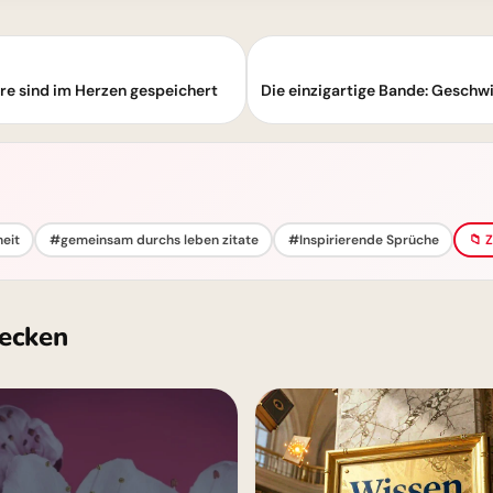
re sind im Herzen gespeichert
eit
#gemeinsam durchs leben zitate
#Inspirierende Sprüche
📁 
ecken