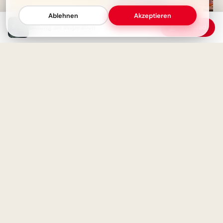
Ablehnen
Akzeptieren
Bildung als Inspiration
Download
Daten lügen nicht, aber
Ich liebe meine Mama: Ein
Interpretation ist alles
emotionaler Schulstart-Gruß
für WhatsApp!
Echte Klasse: Anstand als
Charaktermerkmal
So süß! Eine Mama-
Liebeserklärung zum
Schulstart für Instagram