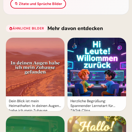
📁 Zitate und Sprüche Bilder
Mehr davon entdecken
ÄHNLICHE BILDER
Co.!
Dein Blick ist mein
Herzliche Begrüßung:
Heimathafen: In deinen Augen
Spannender Lernstart für
habe ich mein Zuhause
TikTok Clips
gefunden