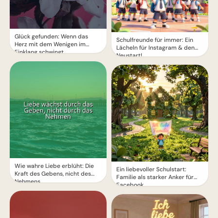
Glück gefunden: Wenn das
Schulfreunde für immer: Ein
Herz mit dem Wenigen im
Lächeln für Instagram & den
Einklang schwingt
Neustart!
Wie wahre Liebe erblüht: Die
Ein liebevoller Schulstart:
Kraft des Gebens, nicht des
Familie als starker Anker für
Nehmens
Facebook