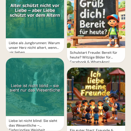
Liebe als Jungbrunnen: Warum
unser Herz nicht altert, wenn
wir lieben
Schulstart Freude: Bereit für
heute? Witzige Bilder für
Facebook & WhatsApp!
Liebe ist nicht blind: Sie sieht
das Wesentliche –
Tiefgründige Weisheit
Ein guter Start: Freunde &