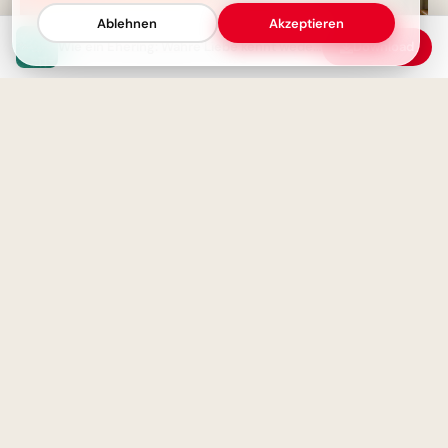
Ablehnen
Akzeptieren
Wie ein Ehering: Wahre Liebe kennt weder Anfang noch Ende
Download
Das wahre Ich im Alter: Eine
Lesen bildet! Motivierende
ehrliche Botschaft fürs Herz
Botschaft zum Schulanfang für
WhatsApp
Du bist mein Lieblingsmensch
auf dieser Welt – Eine
Schulstart: Abenteuer des
Liebeserklärung
Lernens entdecken – perfekte
Inspiration für Instagram