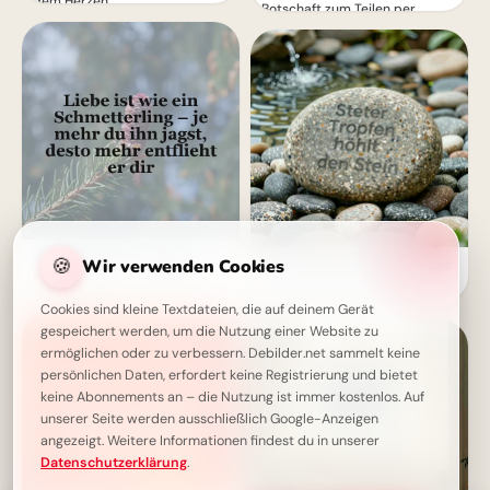
dem Herzen
Botschaft zum Teilen per
WhatsApp!
Warum Liebe nicht gejagt
🍪
Wir verwenden Cookies
Ein sanfter Anstoß für stetiges
werden darf – diese Weisheit
Lernen: Motivation zum
erklärt es dir!
Schulstart für YouTube.
Cookies sind kleine Textdateien, die auf deinem Gerät
gespeichert werden, um die Nutzung einer Website zu
ermöglichen oder zu verbessern. Debilder.net sammelt keine
persönlichen Daten, erfordert keine Registrierung und bietet
keine Abonnements an – die Nutzung ist immer kostenlos. Auf
unserer Seite werden ausschließlich Google-Anzeigen
angezeigt. Weitere Informationen findest du in unserer
Datenschutzerklärung
.