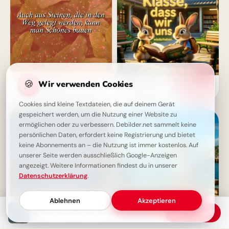
Mut machender Spruch: Auch
🍪
Wir verwenden Cookies
Moin! Klasse, dass wir uns
aus Steinen baust du Schönes!
wiederhaben – Schulstart-
Lass dich inspirieren.
Spaß für Instagram
Cookies sind kleine Textdateien, die auf deinem Gerät
gespeichert werden, um die Nutzung einer Website zu
ermöglichen oder zu verbessern. Debilder.net sammelt keine
persönlichen Daten, erfordert keine Registrierung und bietet
keine Abonnements an – die Nutzung ist immer kostenlos. Auf
unserer Seite werden ausschließlich Google-Anzeigen
angezeigt. Weitere Informationen findest du in unserer
Datenschutzerklärung
.
Ablehnen
Akzeptieren
Die wahre Quelle der Weisheit: Bescheidenheit als Schlüssel zum Wissen
Download
Flüsternde Weisheit: Dein
Aufregender Schulstart: Neue
Körper, dein treuer Begleiter
Chancen für unvergessliche