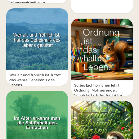
Lebensweisheit zum
Nachdenken
Wer alt und fröhlich ist, lüftet
das wahre Geheimnis des
Lebens.
Süßes Eichhörnchen lehrt
Ordnung: Motivierende
Schulstart-Bilder für TikTok