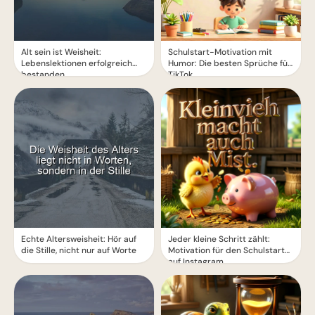
Alt sein ist Weisheit:
Schulstart-Motivation mit
Lebenslektionen erfolgreich
Humor: Die besten Sprüche für
bestanden
TikTok
Echte Altersweisheit: Hör auf
Jeder kleine Schritt zählt:
die Stille, nicht nur auf Worte
Motivation für den Schulstart
auf Instagram.