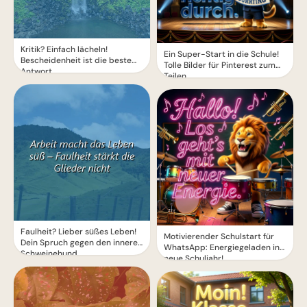
Kritik? Einfach lächeln!
Ein Super-Start in die Schule!
Bescheidenheit ist die beste
Tolle Bilder für Pinterest zum
Antwort.
Teilen.
Faulheit? Lieber süßes Leben!
Motivierender Schulstart für
Dein Spruch gegen den inneren
WhatsApp: Energiegeladen ins
Schweinehund
neue Schuljahr!