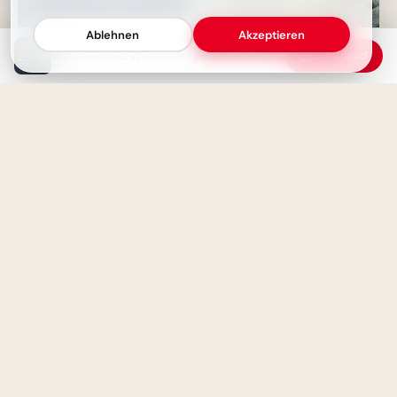
Ablehnen
Akzeptieren
Wahre Größe: Warum der größte Mensch der ist, der sich am kleinsten macht
Download
Neugier ist der Beginn aller
Ein sanfter Anstoß für stetiges
Weisheit – Inspirierende
Lernen: Motivation zum
Sprüche
Schulstart für YouTube.
Wissen ist Macht, doch wahre
Kraft liegt in Weisheit: Ein Zitat
Lesen bildet! Motivierende
zum Nachdenken
Botschaft zum Schulanfang für
WhatsApp