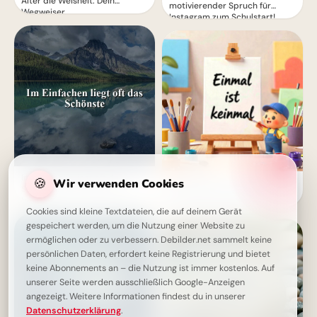
Alter die Weisheit: Dein
motivierender Spruch für
Wegweiser
Instagram zum Schulstart!
Im Einfachen liegt oft das
🍪
Wir verwenden Cookies
Motivation pur für den
Schönste: Eine Weisheit, die
Schulanfang: Inspirierende
berührt.
Botschaft zum Teilen per
Cookies sind kleine Textdateien, die auf deinem Gerät
WhatsApp!
gespeichert werden, um die Nutzung einer Website zu
ermöglichen oder zu verbessern. Debilder.net sammelt keine
persönlichen Daten, erfordert keine Registrierung und bietet
keine Abonnements an – die Nutzung ist immer kostenlos. Auf
unserer Seite werden ausschließlich Google-Anzeigen
angezeigt. Weitere Informationen findest du in unserer
Datenschutzerklärung
.