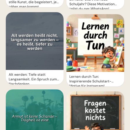
stille Kunst, die begeistert, je
Schuljahr? Diese Motivation
näher man kommt
teilst du per WhatsApp!
Alt werden: Tiefe statt
Lernen durch Tun:
Langsamkeit. Ein Spruch zum
Inspirierende Schulstart-
Nachdenken.
Motive für Instagram!