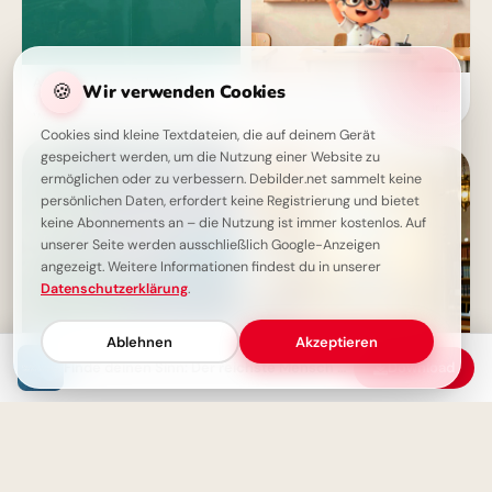
Armut ist keine Schande,
🍪
Wir verwenden Cookies
Mut zum Fragen: Ein
Trägheit schon: Eine starke
inspirierender Schulstart für
Weisheit, die zum Handeln
deine Facebook-Timeline
motiviert
Cookies sind kleine Textdateien, die auf deinem Gerät
gespeichert werden, um die Nutzung einer Website zu
ermöglichen oder zu verbessern. Debilder.net sammelt keine
persönlichen Daten, erfordert keine Registrierung und bietet
keine Abonnements an – die Nutzung ist immer kostenlos. Auf
unserer Seite werden ausschließlich Google-Anzeigen
angezeigt. Weitere Informationen findest du in unserer
Datenschutzerklärung
.
Ablehnen
Akzeptieren
Finde deinen Sinn: Der reichste Mensch weiß, warum er aufsteht
Download
Du bist wertvoller als du
Wissen ist der Schlüssel -
glaubst: Spruch für mehr
Inspirierende Schulstart Bilder
Selbstliebe & Mut
für Telegram