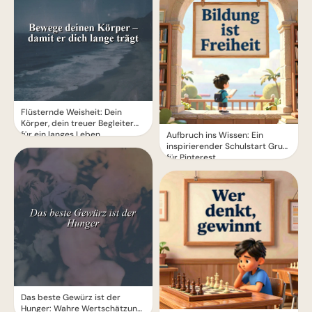
Flüsternde Weisheit: Dein
Körper, dein treuer Begleiter
für ein langes Leben
Aufbruch ins Wissen: Ein
inspirierender Schulstart Gruß
für Pinterest
Das beste Gewürz ist der
Hunger: Wahre Wertschätzung