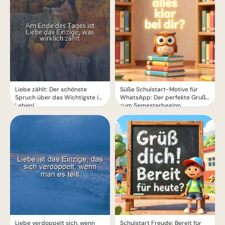
Liebe zählt: Der schönste
Süße Schulstart-Motive für
Spruch über das Wichtigste im
WhatsApp: Der perfekte Gruß
Leben!
zum Semesterbeginn
Liebe verdoppelt sich, wenn
Schulstart Freude: Bereit für