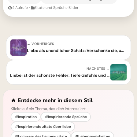
4 Aufrufe
·
Zitate und Sprüche Bilder
← VORHERIGES
Liebe als unendlicher Schatz: Verschenke sie, um reicher zu werden
NÄCHSTES →
Liebe ist der schönste Fehler: Tiefe Gefühle und wahre Herzensweisheit
🔥 Entdecke mehr in diesem Stil
Klicke auf ein Thema, das dich interessiert
#Inspiration
#Inspirierende Sprüche
#inspirierende zitate über liebe
#kompass des herzens zitate
#Lebensweisheiten