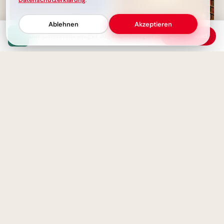
Datenschutzerklärung
.
Ablehnen
Akzeptieren
Das Geheimnis ewiger Jugend - Neugier als Schlüssel
Download
Arbeit ohne Freude ist nur
Der magische Auftakt einer
halbe Kraft - Weisheit für jeden
Bildungsreise: Schulstart-
Tag
Momente für YouTube
Wenn die Arbeit zur
Leidenschaft wird
Ein zauberhafter Schulstart:
Motivierende Bilder für
Facebook!