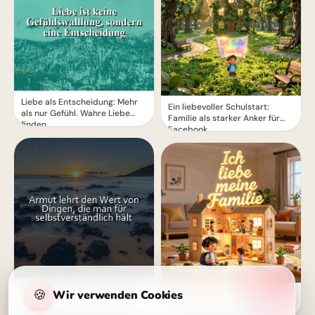
Liebe als Entscheidung: Mehr
Ein liebevoller Schulstart:
als nur Gefühl. Wahre Liebe
Familie als starker Anker für
finden.
Facebook
Armut lehrt: Ein witziger Blick
🍪
Wir verwenden Cookies
Motivierende Bilder zur
auf unsere
Einschulung mit Familienliebe
selbstverständlichen Schätze