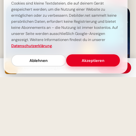
– Herzlich für WhatsApp
Cookies sind kleine Textdateien, die auf deinem Gerät
gespeichert werden, um die Nutzung einer Website zu
ermöglichen oder zu verbessern. Debilder.net sammelt keine
persönlichen Daten, erfordert keine Registrierung und bietet
keine Abonnements an – die Nutzung ist immer kostenlos. Auf
unserer Seite werden ausschließlich Google-Anzeigen
angezeigt. Weitere Informationen findest du in unserer
Datenschutzerklärung
.
Ablehnen
Akzeptieren
Du bist mein Lieblingsmensch auf dieser Welt – Eine Liebeserklärung
Download
Geld: Dein Diener oder dein
Starker Schulstart: Väterliche
Herr? Eine weise Lebensregel
Inspiration für Instagram
zum Nachdenken