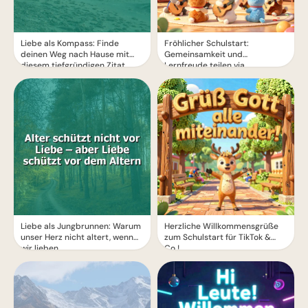
Liebe als Kompass: Finde
Fröhlicher Schulstart:
deinen Weg nach Hause mit
Gemeinsamkeit und
diesem tiefgründigen Zitat
Lernfreude teilen via
WhatsApp!
Liebe als Jungbrunnen: Warum
Herzliche Willkommensgrüße
unser Herz nicht altert, wenn
zum Schulstart für TikTok &
wir lieben
Co.!