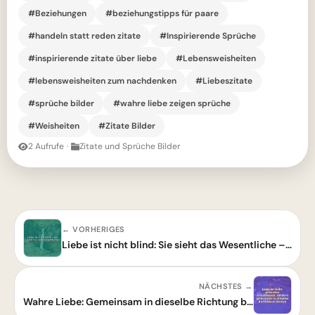
#Beziehungen
#beziehungstipps für paare
#handeln statt reden zitate
#Inspirierende Sprüche
#inspirierende zitate über liebe
#Lebensweisheiten
#lebensweisheiten zum nachdenken
#Liebeszitate
#sprüche bilder
#wahre liebe zeigen sprüche
#Weisheiten
#Zitate Bilder
2 Aufrufe
·
Zitate und Sprüche Bilder
← VORHERIGES
Liebe ist nicht blind: Sie sieht das Wesentliche – Tiefgründige Weisheit
NÄCHSTES →
Wahre Liebe: Gemeinsam in dieselbe Richtung blicken – Eine Herzensweisheit