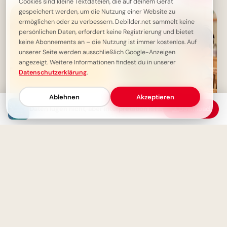
Cookies sind kleine Textdateien, die auf deinem Gerät
gespeichert werden, um die Nutzung einer Website zu
ermöglichen oder zu verbessern. Debilder.net sammelt keine
persönlichen Daten, erfordert keine Registrierung und bietet
keine Abonnements an – die Nutzung ist immer kostenlos. Auf
unserer Seite werden ausschließlich Google-Anzeigen
angezeigt. Weitere Informationen findest du in unserer
Datenschutzerklärung
.
Ablehnen
Akzeptieren
Daten lügen nicht, aber Interpretation ist alles
Download
Stille im Alter: Wenn Ruhe zur
Ein fröhliches Hallo zum
schönsten Musik des Lebens
Schulstart: Entdecke
wird
Lernfreude für Pinterest!