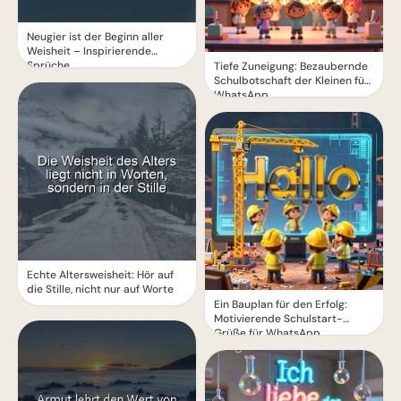
Neugier ist der Beginn aller
Weisheit – Inspirierende
Sprüche
Tiefe Zuneigung: Bezaubernde
Schulbotschaft der Kleinen für
WhatsApp
Echte Altersweisheit: Hör auf
die Stille, nicht nur auf Worte
Ein Bauplan für den Erfolg:
Motivierende Schulstart-
Grüße für WhatsApp