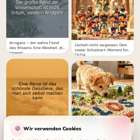
Arroganz – der wahre Feind
Lächeln nicht vergessen: Dein
des Wissens. Eine Weisheit, die
cooler Schulstart-Moment für
bewegt.
TikTok
Das ultimative Geschenk für
🍪
Wir verwenden Cookies
Ein süßer Entdecker auf
dich selbst: Eine Reise
Lernreise: Dein liebevoller
Schulstart Gruß für WhatsApp