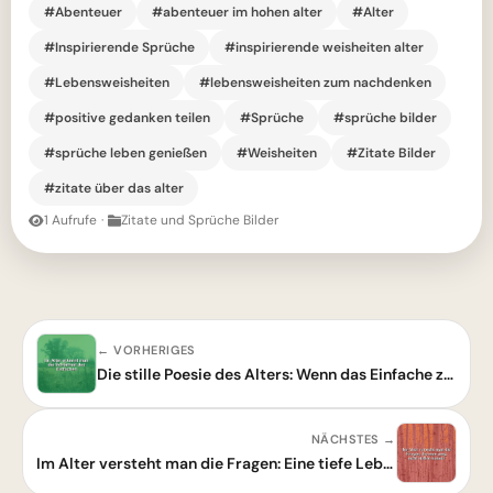
#Abenteuer
#abenteuer im hohen alter
#Alter
#Inspirierende Sprüche
#inspirierende weisheiten alter
#Lebensweisheiten
#lebensweisheiten zum nachdenken
#positive gedanken teilen
#Sprüche
#sprüche bilder
#sprüche leben genießen
#Weisheiten
#Zitate Bilder
#zitate über das alter
1 Aufrufe
·
Zitate und Sprüche Bilder
← VORHERIGES
Die stille Poesie des Alters: Wenn das Einfache zum wahren Schatz wird
NÄCHSTES →
Im Alter versteht man die Fragen: Eine tiefe Lebensweisheit zum Nachdenken