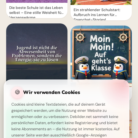
Die beste Schule ist das Leben
Ein strahlender Schulstart:
selbst – Eine stille Weisheit für
Aufbruch ins Lernen für
Herzenswärme
Snapchat-Stories!
Jugend ist pure Energie, um
🍪
Wir verwenden Cookies
Ein schwungvoller Start ins
Probleme wegzulächeln und
Lernen: Schulbeginn Grüße für
mutig zu lösen!
Instagram
Cookies sind kleine Textdateien, die auf deinem Gerät
gespeichert werden, um die Nutzung einer Website zu
ermöglichen oder zu verbessern. Debilder.net sammelt keine
persönlichen Daten, erfordert keine Registrierung und bietet
keine Abonnements an – die Nutzung ist immer kostenlos. Auf
unserer Seite werden ausschließlich Google-Anzeigen