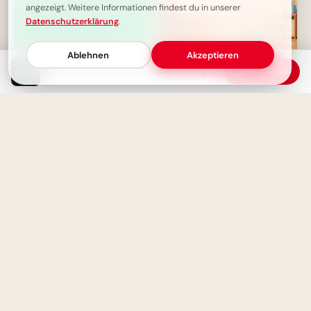
angezeigt. Weitere Informationen findest du in unserer
Datenschutzerklärung
.
Ablehnen
Akzeptieren
Jugend: Die schönste Verschwendung der Zeit – Ein tiefsinniges Zitat
Download
Die unendlichen Möglichkeiten
Fröhlicher Schulstart:
der Jugend: Noch nicht alles
Gemeinsamkeit und
entschieden
Lernfreude teilen via
WhatsApp!
Das Leben lächelt dir zurück:
Dein Grinser-Guide zum Glück!
Herzliche Willkommensgrüße
zum Schulstart für TikTok &
Co.!