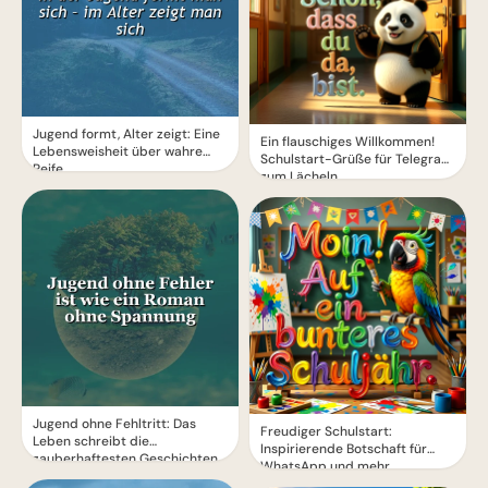
Jugend formt, Alter zeigt: Eine
Ein flauschiges Willkommen!
Lebensweisheit über wahre
Schulstart-Grüße für Telegram
Reife
zum Lächeln
Jugend ohne Fehltritt: Das
Freudiger Schulstart:
Leben schreibt die
Inspirierende Botschaft für
zauberhaftesten Geschichten
WhatsApp und mehr