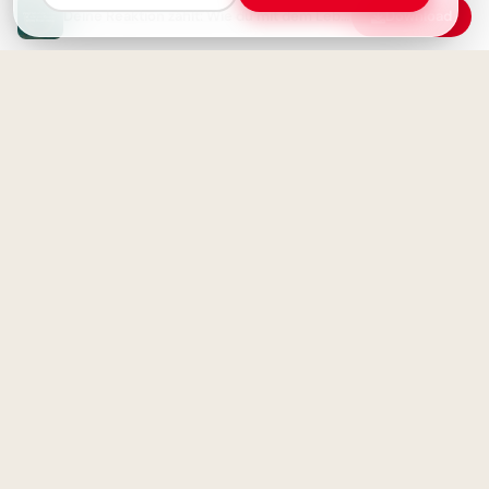
Deine Reaktion zählt: Wie du mit dem Leben umgehst, macht dich aus.
Download
Wo Chancen fehlen: Die wahre
Herzliche Begrüßung:
Bedeutung von Armut
Spannender Lernstart für
entschlüsselt
TikTok Clips
Deine innere Schönheit strahlt:
Auch in Krankheit bist du
Süße Schulstart-Grüße für
wundervoll!
einen strahlenden ersten
Schultag auf TikTok