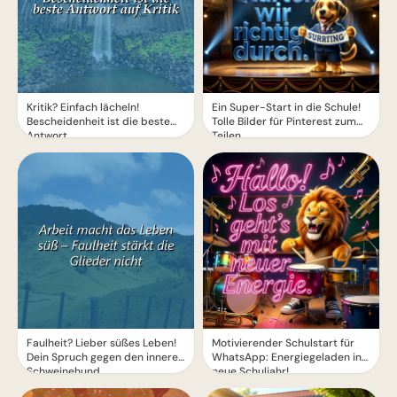
Kritik? Einfach lächeln!
Ein Super-Start in die Schule!
Bescheidenheit ist die beste
Tolle Bilder für Pinterest zum
Antwort.
Teilen.
Faulheit? Lieber süßes Leben!
Motivierender Schulstart für
Dein Spruch gegen den inneren
WhatsApp: Energiegeladen ins
Schweinehund
neue Schuljahr!