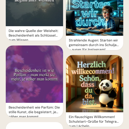
Die wahre Quelle der Weisheit:
Bescheidenheit als Schlüssel
zum Wissen
Strahlende Augen: Starten wir
gemeinsam durch ins Schuljahr
– super für Instagram!
Bescheidenheit wie Parfüm: Die
stille Kunst, die begeistert, je
näher man kommt
Ein flauschiges Willkommen!
Schulstart-Grüße für Telegram
zum Lächeln