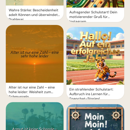
Wahre Stärke: Bescheidenheit
Aufregender Schulstart! Dein
adelt Können und überwindet
motivierender Gruß für
Prahlerei
Instagram
Alter ist nur eine Zahl – eine
Ein strahlender Schulstart:
hohe leider: Weisheit zum
Aufbruch ins Lernen für
Schmunzeln
Snapchat-Stories!