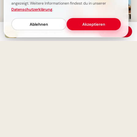
angezeigt. Weitere Informationen findest du in unserer
Datenschutzerklärung
.
Ablehnen
Akzeptieren
Dein Neuanfang beginnt heute: Das Beste kommt noch – inspirierende Worte
Download
Anstand ist die Sprache der
Träume bauen: Dein kleiner
Würde. Ein Zitat, das berührt.
Ingenieur startet durch –
perfekt für WhatsApp!
Deine Reaktion zählt: Wie du
mit dem Leben umgehst,
Wissen wächst mit Neugier:
macht dich aus.
Schulstart-Impulse, perfekt für
Threads