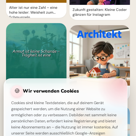
Alter ist nur eine Zahl – eine
Zukunft gestalten: Kleine Coder
hohe leider: Weisheit zum
glänzen für Instagram
Schmunzeln
Armut ist keine Schande,
🍪
Wir verwenden Cookies
Schulstart mit großen Plänen:
Trägheit schon: Eine starke
Der kleine Architekt erobert
Weisheit, die zum Handeln
Pinterest!
motiviert
Cookies sind kleine Textdateien, die auf deinem Gerät
gespeichert werden, um die Nutzung einer Website zu
ermöglichen oder zu verbessern. Debilder.net sammelt keine
persönlichen Daten, erfordert keine Registrierung und bietet
keine Abonnements an – die Nutzung ist immer kostenlos. Auf
unserer Seite werden ausschließlich Google-Anzeigen