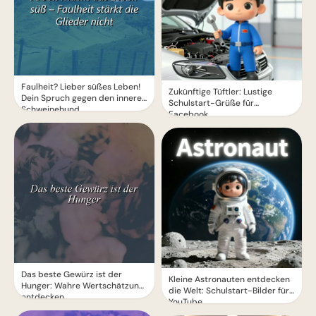
Faulheit? Lieber süßes Leben!
Zukünftige Tüftler: Lustige
Dein Spruch gegen den inneren
Schulstart-Grüße für
Schweinehund
Facebook
Das beste Gewürz ist der
Kleine Astronauten entdecken
Hunger: Wahre Wertschätzung
die Welt: Schulstart-Bilder für
entdecken
YouTube