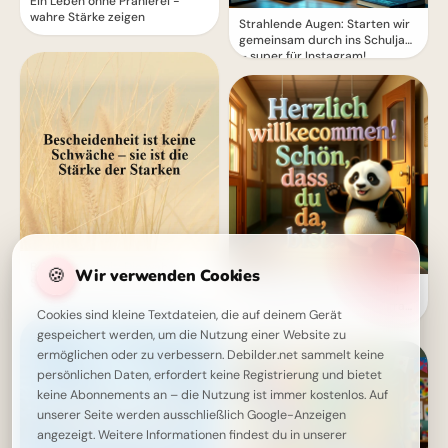
Ein Leben ohne Prahlerei -
wahre Stärke zeigen
Strahlende Augen: Starten wir
gemeinsam durch ins Schuljahr
– super für Instagram!
Bescheidenheit: Die wahre
🍪
Wir verwenden Cookies
Stärke, die dich tief berührt
Ein flauschiges Willkommen!
Schulstart-Grüße für Telegram
Cookies sind kleine Textdateien, die auf deinem Gerät
zum Lächeln
gespeichert werden, um die Nutzung einer Website zu
ermöglichen oder zu verbessern. Debilder.net sammelt keine
persönlichen Daten, erfordert keine Registrierung und bietet
keine Abonnements an – die Nutzung ist immer kostenlos. Auf
unserer Seite werden ausschließlich Google-Anzeigen
angezeigt. Weitere Informationen findest du in unserer