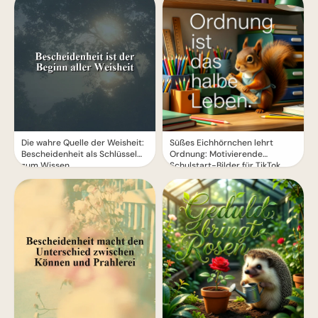
Die wahre Quelle der Weisheit:
Süßes Eichhörnchen lehrt
Bescheidenheit als Schlüssel
Ordnung: Motivierende
zum Wissen
Schulstart-Bilder für TikTok