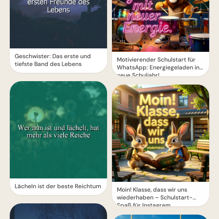
Geschwister: Das erste und
Motivierender Schulstart für
tiefste Band des Lebens
WhatsApp: Energiegeladen ins
neue Schuljahr!
Lächeln ist der beste Reichtum
Moin! Klasse, dass wir uns
wiederhaben – Schulstart-
Spaß für Instagram