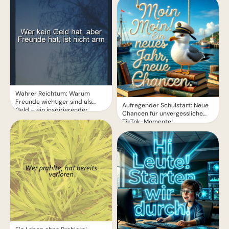
Wahrer Reichtum: Warum
Freunde wichtiger sind als
Aufregender Schulstart: Neue
Geld – ein inspirierender
Chancen für unvergessliche
Spruch
TikTok-Momente!