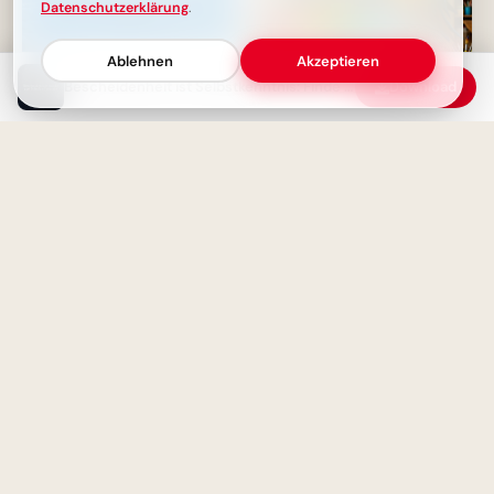
Datenschutzerklärung
.
Ablehnen
Akzeptieren
Bescheidenheit ist Selbstkenntnis: Finde innere Ruhe & wahre Stärke
Download
Wahrer Charakter:
Bescheidenheit macht
Freudiger Schulstart:
liebenswert, Arroganz einsam.
Inspirierende Botschaft für
WhatsApp und mehr
Das Schönste am Essen: Wenn
wir es mit Herzensmenschen
teilen.
Aufregender Schulstart! Dein
motivierender Gruß für
Instagram