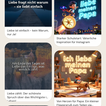
Liebe ist einfach - kein Warum,
nur Ja!
Starker Schulstart: Väterliche
Inspiration für Instagram
Liebe zählt: Der schönste
Spruch über das Wichtigste im
Leben!
Von Herzen für Papa: Ein kleiner
Fliegergruß zum Teilen via