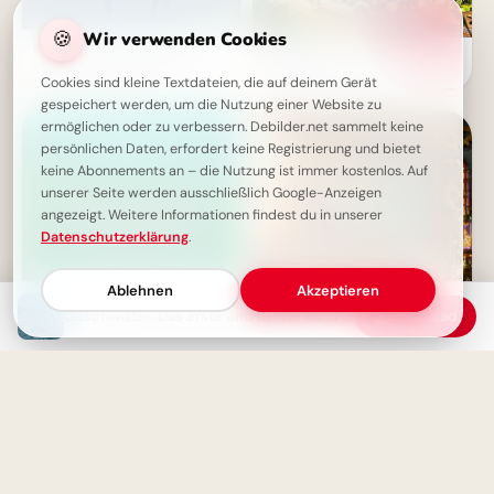
🍪
Wir verwenden Cookies
Kochen ist Liebe, die man
Ein witziger Start ins
essen kann – Herzenswärme,
Schulleben: Lustige
die man schmeckt
Cookies sind kleine Textdateien, die auf deinem Gerät
Abenteuerbilder für Instagram
gespeichert werden, um die Nutzung einer Website zu
ermöglichen oder zu verbessern. Debilder.net sammelt keine
persönlichen Daten, erfordert keine Registrierung und bietet
keine Abonnements an – die Nutzung ist immer kostenlos. Auf
unserer Seite werden ausschließlich Google-Anzeigen
angezeigt. Weitere Informationen findest du in unserer
Datenschutzerklärung
.
Ablehnen
Akzeptieren
Geschwister: Das erste und tiefste Band des Lebens
Download
Liebe: Der Reichtum ohne
Bildung beginnt jetzt:
Steuern
Spannende Schulerlebnisse für
Snapchat!