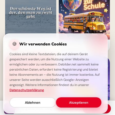
Der schönste Weg ist der, den
🍪
Wir verwenden Cookies
Genieße den Schulstart mit
man zu zweit geht. Weisheit
diesen lustigen Bildern für
Liebe.
Instagram und dein Handy
Cookies sind kleine Textdateien, die auf deinem Gerät
gespeichert werden, um die Nutzung einer Website zu
ermöglichen oder zu verbessern. Debilder.net sammelt keine
persönlichen Daten, erfordert keine Registrierung und bietet
keine Abonnements an – die Nutzung ist immer kostenlos. Auf
unserer Seite werden ausschließlich Google-Anzeigen
angezeigt. Weitere Informationen findest du in unserer
Datenschutzerklärung
.
Ablehnen
Akzeptieren
Meine ganze Welt: Tiefgründiges Zitat über unendliche Liebe
Download
Wenn Blicke Bände sprechen:
Leinen los für den
Du brauchst keine Worte, wenn