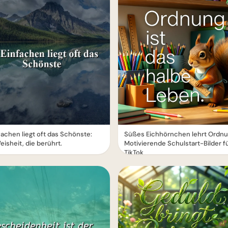
fachen liegt oft das Schönste:
Süßes Eichhörnchen lehrt Ordnu
eisheit, die berührt.
Motivierende Schulstart-Bilder f
TikTok