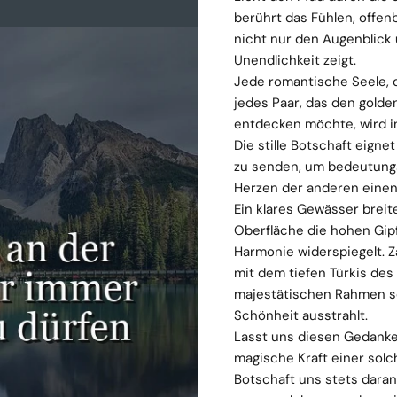
berührt das Fühlen, offen
nicht nur den Augenblick
Unendlichkeit zeigt.
Jede romantische Seele, d
jedes Paar, das den gold
entdecken möchte, wird in
Die stille Botschaft eig
zu senden, um bedeutungs
Herzen der anderen einen
Ein klares Gewässer breit
Oberfläche die hohen Gip
Harmonie widerspiegelt. 
mit dem tiefen Türkis de
majestätischen Rahmen s
Schönheit ausstrahlt.
Lasst uns diesen Gedanke
magische Kraft einer solc
Botschaft uns stets daran 