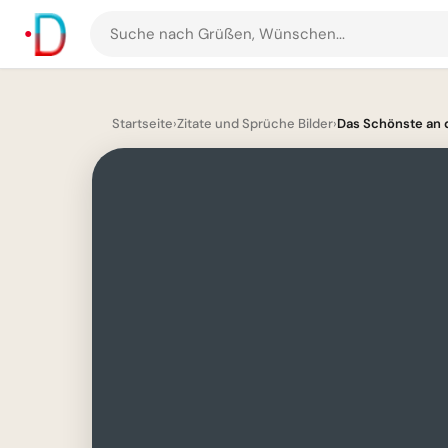
Suche
nach
Grüßen
und
Startseite
›
Zitate und Sprüche Bilder
›
Das Schönste an d
Bildern