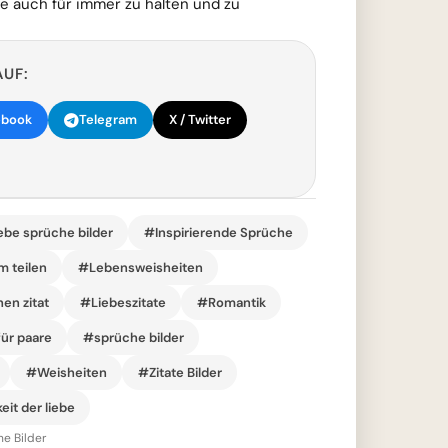
ie auch für immer zu halten und zu
AUF:
ebook
Telegram
X / Twitter
ebe sprüche bilder
#Inspirierende Sprüche
m teilen
#Lebensweisheiten
en zitat
#Liebeszitate
#Romantik
ür paare
#sprüche bilder
#Weisheiten
#Zitate Bilder
eit der liebe
he Bilder