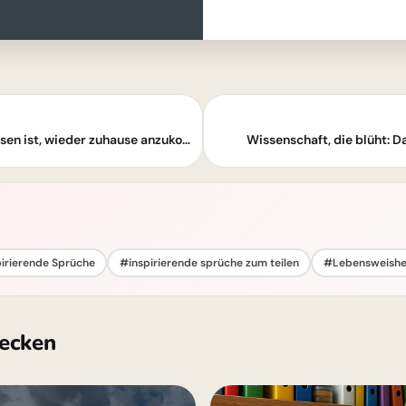
Heimkehrer-Glück: Das Schönste am Reisen ist, wieder zuhause anzukommen
Wissenschaft, die blüht: D
irierende Sprüche
#inspirierende sprüche zum teilen
#Lebensweishe
ecken