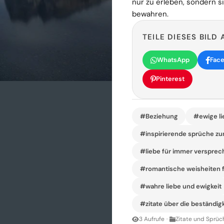
nur zu erleben, sondern s
bewahren.
TEILE DIESES BILD 
WhatsApp
Fac
Pinterest
#Beziehung
#ewige li
#inspirierende sprüche zu
#liebe für immer versprech
#romantische weisheiten f
#wahre liebe und ewigkeit
#zitate über die beständigk
3 Aufrufe
·
Zitate und Sprüc