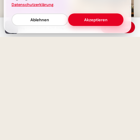
Datenschutzerklärung
.
Ablehnen
Akzeptieren
Jugendträume: Die magische Zeit, in der man die Welt verändern kann
Download
Jede Entdeckung beginnt mit
Weisheit durch Erfahrung: Ein
einer Frage: Dein Weg zu neuen
motivierender Spruch für
Erkenntnissen
Facebook zum Schulstart.
Jugend ist ein Lebensgefühl:
Tiefgründige Weisheit für dein
Ohne Fleiß kein Preis: Starte
Herz
deine Lernreise voller
Motivation für Instagram