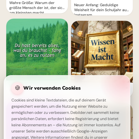
Wahre Größe: Warum der
Neuer Anfang: Geduldige
größte Mensch der ist, der sich
Weisheit für dein Schuljahr auf
am kleinsten macht
Instagram.
Dein Herz kennt den Weg: Alles,
🍪
Wir verwenden Cookies
Wissen ist Macht: Die perfekte
was du brauchst, schlummert
Schulstart-Botschaft für
schon in dir.
Instagram!
Cookies sind kleine Textdateien, die auf deinem Gerät
gespeichert werden, um die Nutzung einer Website zu
ermöglichen oder zu verbessern. Debilder.net sammelt keine
persönlichen Daten, erfordert keine Registrierung und bietet
keine Abonnements an – die Nutzung ist immer kostenlos. Auf
unserer Seite werden ausschließlich Google-Anzeigen
angezeigt. Weitere Informationen findest du in unserer