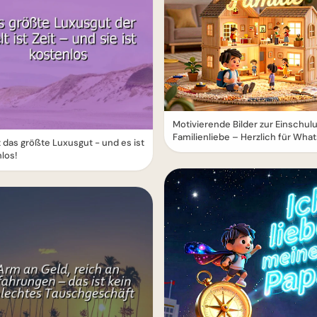
Motivierende Bilder zur Einschul
Familienliebe – Herzlich für Wha
st das größte Luxusgut - und es ist
los!