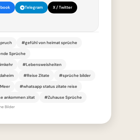
ebook
Telegram
X / Twitter
spruch
#gefühl von heimat sprüche
rende Sprüche
eimkehr
#Lebensweisheiten
 daheim
#Reise Zitate
#sprüche bilder
 Meer
#whatsapp status zitate reise
e ankommen zitat
#Zuhause Sprüche
he Bilder