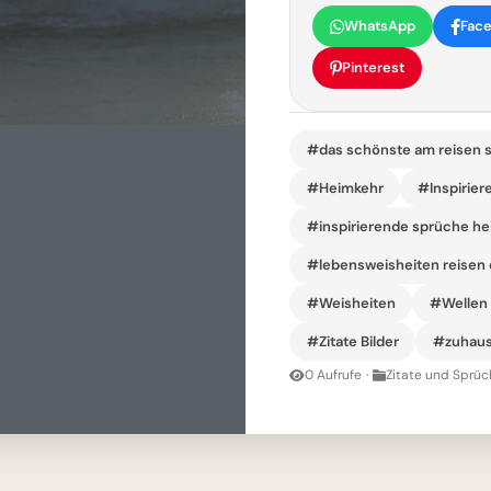
WhatsApp
Fac
Pinterest
#das schönste am reisen 
#Heimkehr
#Inspirie
#inspirierende sprüche h
#lebensweisheiten reisen
#Weisheiten
#Wellen
#Zitate Bilder
#zuhaus
0 Aufrufe
·
Zitate und Sprüc