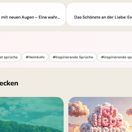
Das Schönste am Reisen ist die Rückkehr mit neuen Augen – Eine wahre Weisheit
Das Schönste an der Liebe: E
at sprüche
#Heimkehr
#Inspirierende Sprüche
#inspirierende s
ecken