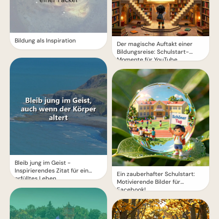
Bildung als Inspiration
Der magische Auftakt einer
Bildungsreise: Schulstart-
Momente für YouTube
Bleib jung im Geist -
Inspirierendes Zitat für ein
Ein zauberhafter Schulstart:
erfülltes Leben
Motivierende Bilder für
Facebook!