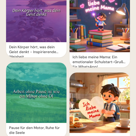
Dein Körper hört, was dein
Geist denkt - Inspirierende
Weisheit
Ich liebe meine Mama: Ein
emotionaler Schulstart-Gruß
für WhatsApp!
Pause für den Motor, Ruhe für
die Seele