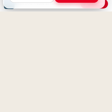
Arbeit ohne Freude ist nur halbe Kraft - Weisheit für jeden Tag
Download
Das wahre Glück liegt auf der
Reise
Magische Schulanfänge:
Inspirationen für neue
Horizonte auf Pinterest
Reich an Erfahrungen, arm an
Geld: Ein Tauschgeschäft?
Mit Begeisterung lernen:
Inspirierende Bilder zum
Schulstart für YouTube!