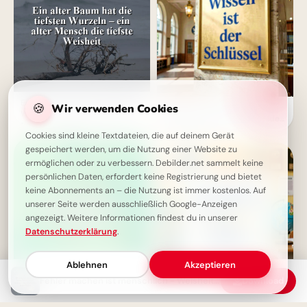
Ein alter Baum hat die tiefsten
🍪
Wir verwenden Cookies
Wissen ist der Schlüssel -
Wurzeln – ein alter Mensch die
Inspirierende Schulstart Bilder
tiefste Weisheit
für Telegram
Cookies sind kleine Textdateien, die auf deinem Gerät
gespeichert werden, um die Nutzung einer Website zu
ermöglichen oder zu verbessern. Debilder.net sammelt keine
persönlichen Daten, erfordert keine Registrierung und bietet
keine Abonnements an – die Nutzung ist immer kostenlos. Auf
unserer Seite werden ausschließlich Google-Anzeigen
angezeigt. Weitere Informationen findest du in unserer
Datenschutzerklärung
.
Ablehnen
Akzeptieren
Fehler machen ist menschlich - Weisheit für ein erfülltes Leben
Download
Bescheidenheit als Stärke: Ein
Neustart voller Motivation:
bescheidener Mensch hat
Schulbeginn inspirieren und