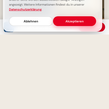
angezeigt. Weitere Informationen findest du in unserer
Datenschutzerklärung
.
Ablehnen
Akzeptieren
Ein alter Baum hat die tiefsten
Bleib stark: Das Leben belohnt diejenigen, die nicht aufgeben
Download
Wurzeln – ein alter Mensch die
Lesen bildet! Motivierende
tiefste Weisheit
Botschaft zum Schulanfang für
WhatsApp
Bescheidenheit als Stärke: Ein
bescheidener Mensch hat
nichts zu verlieren
Schulstart: Abenteuer des
Lernens entdecken – perfekte
Inspiration für Instagram