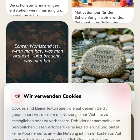
Die schönsten Erinnerungen
entstehen, wenn man jung und
Motivation pur für den
unbekümmert ist
Schulanfang: Inspirierende
Botschaft zum Teilen per
WhatsApp!
Echter Wohlstand - Wenn
Weniger Mehr ist
🍪
Wir verwenden Cookies
Ein sanfter Anstoß für stetiges
Lernen: Motivation zum
Schulstart für YouTube.
Cookies sind kleine Textdateien, die auf deinem Gerät
gespeichert werden, um die Nutzung einer Website zu
ermöglichen oder zu verbessern. Debilder.net sammelt keine
persönlichen Daten, erfordert keine Registrierung und bietet
keine Abonnements an – die Nutzung ist immer kostenlos. Auf
unserer Seite werden ausschließlich Google-Anzeigen