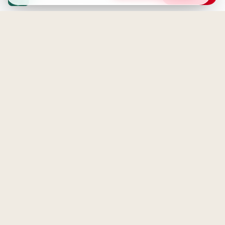
Voller Vorfreude in ein neues
Abenteuer: Schulstart Grüße
für WhatsApp
Geld und Freude: Ein
interessantes Verhältnis
Auf in ein neues Abenteuer!
Schulstart-Motive für
Facebook-Posts