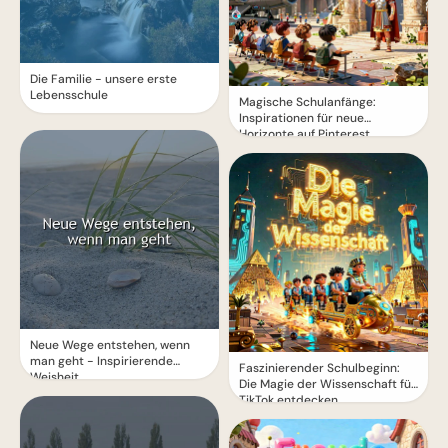
Die Familie - unsere erste
Lebensschule
Magische Schulanfänge:
Inspirationen für neue
Horizonte auf Pinterest
Neue Wege entstehen, wenn
man geht - Inspirierende
Faszinierender Schulbeginn:
Weisheit
Die Magie der Wissenschaft für
TikTok entdecken