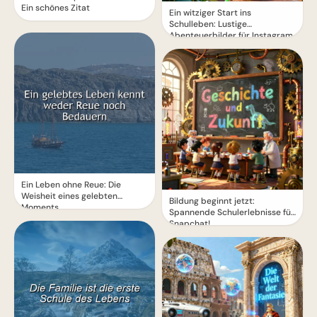
Ein schönes Zitat
Ein witziger Start ins
Schulleben: Lustige
Abenteuerbilder für Instagram
Ein Leben ohne Reue: Die
Weisheit eines gelebten
Bildung beginnt jetzt:
Moments
Spannende Schulerlebnisse für
Snapchat!