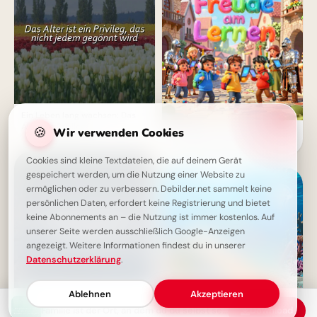
Ein Leben lang wachsen: Das
Alter als Privileg
🍪
Wir verwenden Cookies
Mit Begeisterung lernen:
Inspirierende Bilder zum
Schulstart für YouTube!
Cookies sind kleine Textdateien, die auf deinem Gerät
gespeichert werden, um die Nutzung einer Website zu
ermöglichen oder zu verbessern. Debilder.net sammelt keine
persönlichen Daten, erfordert keine Registrierung und bietet
keine Abonnements an – die Nutzung ist immer kostenlos. Auf
unserer Seite werden ausschließlich Google-Anzeigen
angezeigt. Weitere Informationen findest du in unserer
Datenschutzerklärung
.
Ablehnen
Akzeptieren
Die Macht der Stille: Ein stiller
Familie ist der Ort, an dem du du selbst sein kannst
Download
Mensch beobachtet mehr