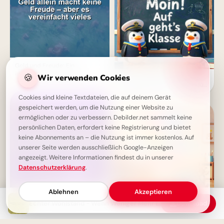
Geld und Freude: Ein
interessantes Verhältnis
🍪
Wir verwenden Cookies
Ein schwungvoller Start ins
Lernen: Schulbeginn Grüße für
Instagram
Cookies sind kleine Textdateien, die auf deinem Gerät
gespeichert werden, um die Nutzung einer Website zu
ermöglichen oder zu verbessern. Debilder.net sammelt keine
persönlichen Daten, erfordert keine Registrierung und bietet
keine Abonnements an – die Nutzung ist immer kostenlos. Auf
unserer Seite werden ausschließlich Google-Anzeigen
angezeigt. Weitere Informationen findest du in unserer
Datenschutzerklärung
.
Ablehnen
Akzeptieren
Das Leben in deinen Jahren
Echter Wohlstand - Wenn Weniger Mehr ist
Download
zählt - nicht die Jahre selbst
Fröhlicher Schulstart:
Gemeinsamkeit und