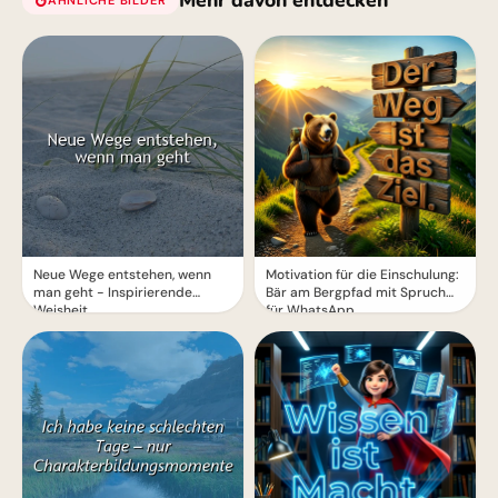
Mehr davon entdecken
macht schlau!
Neue Wege entstehen, wenn
Motivation für die Einschulung:
man geht - Inspirierende
Bär am Bergpfad mit Spruch
Weisheit
für WhatsApp