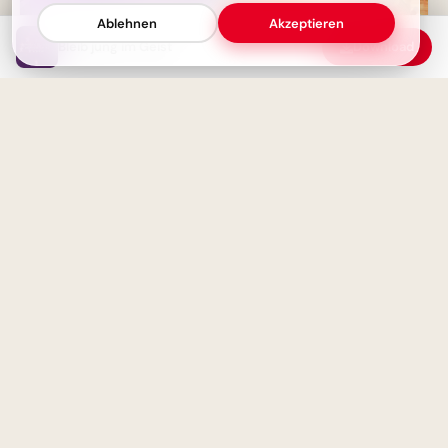
Ablehnen
Akzeptieren
Bleib jung im Geist
Download
Bin ich unentschlossen oder
Fröhlicher Schulstart:
einfach nur unsicher?
Gemeinsamkeit und
Lernfreude teilen via
WhatsApp!
Wohlbefinden geht über
Gesundheit hinaus
Herzliche Begrüßung:
Spannender Lernstart für
TikTok Clips