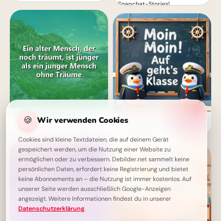
Snapchat-Stories!
Träume machen jung - Ein
🍪
Wir verwenden Cookies
Ein schwungvoller Start ins
inspirierendes Zitat für jeden
Lernen: Schulbeginn Grüße für
Tag
Instagram
Cookies sind kleine Textdateien, die auf deinem Gerät
gespeichert werden, um die Nutzung einer Website zu
ermöglichen oder zu verbessern. Debilder.net sammelt keine
persönlichen Daten, erfordert keine Registrierung und bietet
keine Abonnements an – die Nutzung ist immer kostenlos. Auf
unserer Seite werden ausschließlich Google-Anzeigen
angezeigt. Weitere Informationen findest du in unserer
Datenschutzerklärung
.