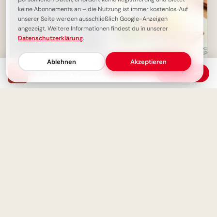
keine Abonnements an – die Nutzung ist immer kostenlos. Auf
unserer Seite werden ausschließlich Google-Anzeigen
angezeigt. Weitere Informationen findest du in unserer
Datenschutzerklärung
.
Ablehnen
Akzeptieren
Lächle durchs Unbekannte: Weisheit für den Moment
Download
Wohlbefinden geht über
Schulstart mit einem
Gesundheit hinaus
Schmunzeln: Deine Facebook-
Grüße zum ABC-Abenteuer!
Die Krone des Lebens: Graues