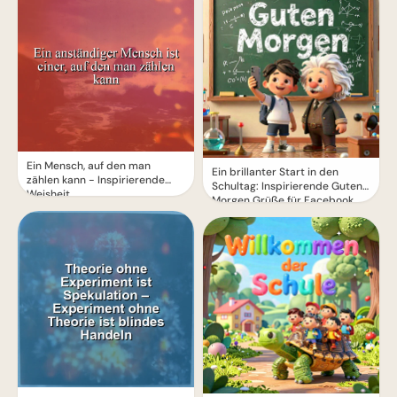
Ein Mensch, auf den man
Ein brillanter Start in den
zählen kann - Inspirierende
Schultag: Inspirierende Guten
Weisheit
Morgen Grüße für Facebook