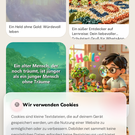
Ein Held ohne Gold: Würdevoll
Ein süßer Entdecker auf
leben
Lernreise: Dein liebevoller
Schulstart Gruß für WhatsApp
🍪
Wir verwenden Cookies
Träume machen jung - Ein
Ein fröhliches Hallo zum
inspirierendes Zitat für jeden
Schulstart: Entdecke
Tag
Cookies sind kleine Textdateien, die auf deinem Gerät
Lernfreude für Pinterest!
gespeichert werden, um die Nutzung einer Website zu
ermöglichen oder zu verbessern. Debilder.net sammelt keine
persönlichen Daten, erfordert keine Registrierung und bietet