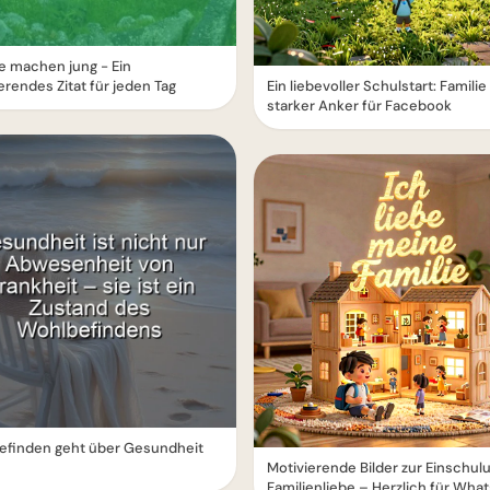
 machen jung - Ein
ierendes Zitat für jeden Tag
Ein liebevoller Schulstart: Familie 
starker Anker für Facebook
efinden geht über Gesundheit
s
Motivierende Bilder zur Einschul
Familienliebe – Herzlich für Wha