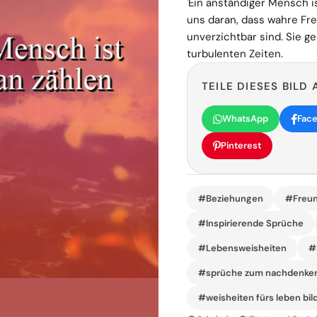
'Ein anständiger Mensch i
uns daran, dass wahre Fr
unverzichtbar sind. Sie g
turbulenten Zeiten.
TEILE DIESES BILD 
WhatsApp
Fac
Pinterest
#Beziehungen
#Freun
#Inspirierende Sprüche
#Lebensweisheiten
#
#sprüche zum nachdenke
#weisheiten fürs leben bil