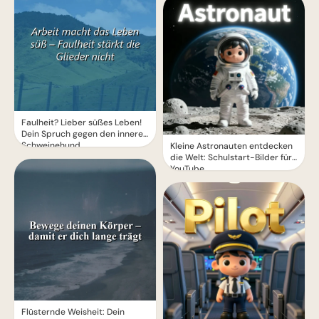
Faulheit? Lieber süßes Leben!
Dein Spruch gegen den inneren
Schweinehund
Kleine Astronauten entdecken
die Welt: Schulstart-Bilder für
YouTube
Flüsternde Weisheit: Dein