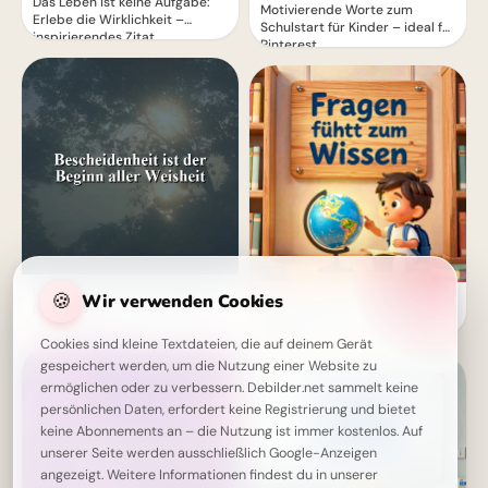
Das Leben ist keine Aufgabe:
Motivierende Worte zum
Erlebe die Wirklichkeit –
Schulstart für Kinder – ideal für
inspirierendes Zitat
Pinterest
Die wahre Quelle der Weisheit:
🍪
Wir verwenden Cookies
Fragen führt zu Wissen: Dein
Bescheidenheit als Schlüssel
motivierender Spruch für
zum Wissen
TikTok!
Cookies sind kleine Textdateien, die auf deinem Gerät
gespeichert werden, um die Nutzung einer Website zu
ermöglichen oder zu verbessern. Debilder.net sammelt keine
persönlichen Daten, erfordert keine Registrierung und bietet
keine Abonnements an – die Nutzung ist immer kostenlos. Auf
unserer Seite werden ausschließlich Google-Anzeigen
angezeigt. Weitere Informationen findest du in unserer