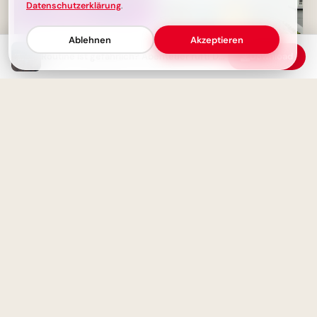
Datenschutzerklärung
.
Ablehnen
Akzeptieren
Routine ist gefährlich? Abenteuer ruft! Dein Spruch gegen Langeweile.
Download
Bescheidenheit wie Parfüm: Die
Wissen schafft Zukunft: Dein
stille Kunst, die begeistert, je
motivierender Gruß zum
näher man kommt
Schulstart via WhatsApp!
Wahre Stärke: Bescheidenheit
adelt Können und überwindet
Wertvolle Botschaft für
Prahlerei
WhatsApp: Bildung reift mit
der Zeit heran