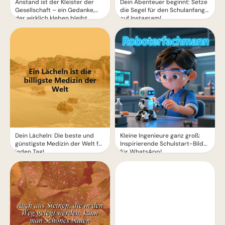
Anstand ist der Kleister der
Dein Abenteuer beginnt: Setze
Gesellschaft – ein Gedanke,
die Segel für den Schulanfang
der wirklich kleben bleibt.
auf Instagram!
Dein Lächeln: Die beste und
Kleine Ingenieure ganz groß:
günstigste Medizin der Welt für
Inspirierende Schulstart-Bilder
jeden Tag!
für WhatsApp!