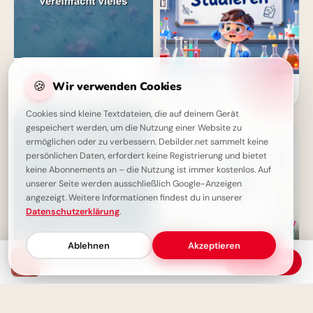
Geld und Freude: Ein
interessantes Verhältnis
🍪
Wir verwenden Cookies
Forschergeist wecken:
Inspirierende Schulstart-Bilder
für Facebook
Cookies sind kleine Textdateien, die auf deinem Gerät
gespeichert werden, um die Nutzung einer Website zu
ermöglichen oder zu verbessern. Debilder.net sammelt keine
persönlichen Daten, erfordert keine Registrierung und bietet
keine Abonnements an – die Nutzung ist immer kostenlos. Auf
unserer Seite werden ausschließlich Google-Anzeigen
angezeigt. Weitere Informationen findest du in unserer
Datenschutzerklärung
.
Ablehnen
Akzeptieren
Die schönsten Erinnerungen
Charakterbildungsmomente: Schlechte Tage als Chance
Download
entstehen, wenn man jung und
Ordnung leicht gemacht: Dein
unbekümmert ist
motivierender Spruch für
Instagram zum Schulstart!