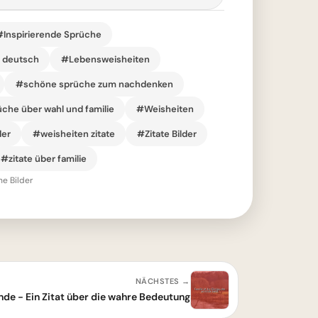
#Inspirierende Sprüche
r deutsch
#Lebensweisheiten
#schöne sprüche zum nachdenken
che über wahl und familie
#Weisheiten
der
#weisheiten zitate
#Zitate Bilder
#zitate über familie
he Bilder
NÄCHSTES →
nde - Ein Zitat über die wahre Bedeutung