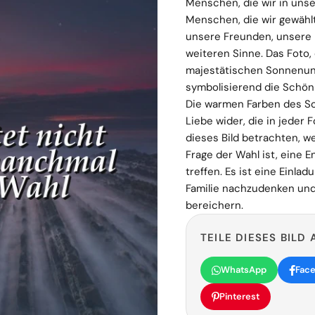
Menschen, die wir in unse
Menschen, die wir gewählt
unsere Freunden, unsere P
weiteren Sinne. Das Foto, 
majestätischen Sonnenunt
symbolisierend die Schön
Die warmen Farben des S
Liebe wider, die in jeder 
dieses Bild betrachten, we
Frage der Wahl ist, eine E
treffen. Es ist eine Einla
Familie nachzudenken und
bereichern.
TEILE DIESES BILD 
WhatsApp
Fac
Pinterest