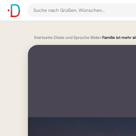
Suche
nach
Grüßen
und
Startseite
›
Zitate und Sprüche Bilder
›
Familie ist mehr al
Bildern