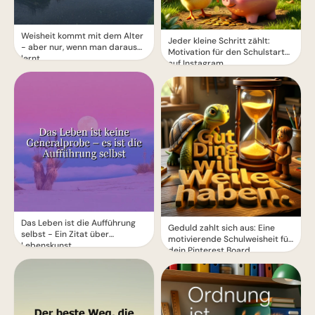
Weisheit kommt mit dem Alter
Jeder kleine Schritt zählt:
- aber nur, wenn man daraus
Motivation für den Schulstart
lernt
auf Instagram.
Das Leben ist die Aufführung
Geduld zahlt sich aus: Eine
selbst - Ein Zitat über
motivierende Schulweisheit für
Lebenskunst
dein Pinterest Board