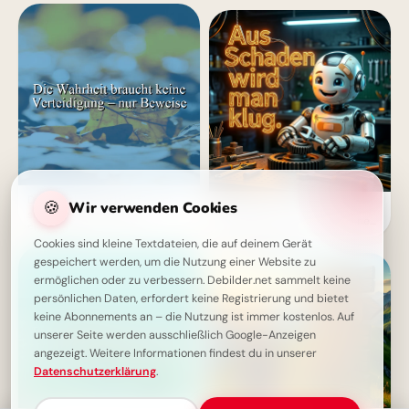
Die Wahrheit spricht für sich
🍪
Wir verwenden Cookies
Ein cleverer Spruch für
selbst - Ein Zitat über
WhatsApp: Aus Fehlern lernen
Ehrlichkeit
macht schlau!
Cookies sind kleine Textdateien, die auf deinem Gerät
gespeichert werden, um die Nutzung einer Website zu
ermöglichen oder zu verbessern. Debilder.net sammelt keine
persönlichen Daten, erfordert keine Registrierung und bietet
keine Abonnements an – die Nutzung ist immer kostenlos. Auf
unserer Seite werden ausschließlich Google-Anzeigen
angezeigt. Weitere Informationen findest du in unserer
Datenschutzerklärung
.