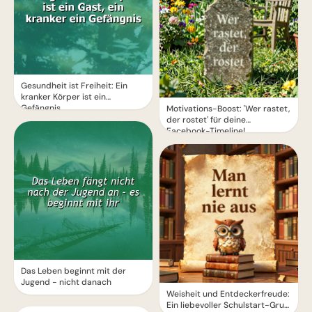
Gesundheit ist Freiheit: Ein
kranker Körper ist ein
Gefängnis
Motivations-Boost: 'Wer rastet,
der rostet' für deine
Facebook-Timeline!
Das Leben beginnt mit der
Jugend - nicht danach
Weisheit und Entdeckerfreude:
Ein liebevoller Schulstart-Gruß