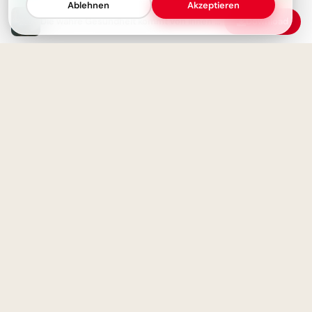
Ablehnen
Akzeptieren
Die wahre Gesundheit kommt von innen - Genieße, was dir schmeckt!
Download
Bescheidenheit siegt über
Motivation für die Einschulung:
Ruhm
Bär am Bergpfad mit Spruch
für WhatsApp
Echte Familie, unperfekte Liebe
- ein inspirierendes Zitat
Volle Power für den Schulstart
– coole Sprüche für TikTok!